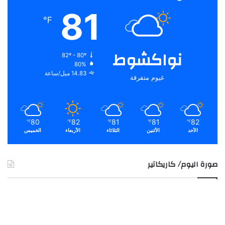
81
℉
نواكشوط
82º - 80º
80%
14.83 ميل/ساعة
غيوم متفرقة
80
82
81
81
82
℉
℉
℉
℉
℉
الأحد
الأثنين
الثلاثاء
الأربعاء
الخميس
صورة اليوم/ كاريكاتير