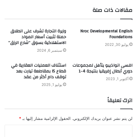
موقع
فيسبوك
مقالات ذات صلة
الويب
Nroc Developmental English
وزيرة التجارة تشرف على انطلاق
Foundations
حملة تثبيت أسعار المواد
الاستهلاكية بسوق “شارع الرزق”
يوليو 30, 2022
سبتمبر 6, 2024
افسى انواذيبو يتأهل لمجموعات
استئناف العمليات العقارية في
دوري أبطال إفريقيا بنتيجة 4-1
قطاع I5 بمقاطعة تيارت بعد
توقف دام أكثر من عقد
أكتوبر 1, 2023
يوليو 1, 2025
اترك تعليقاً
لن يتم نشر عنوان بريدك الإلكتروني.
الحقول الإلزامية مشار إليها بـ
*
ا