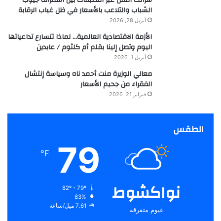
الشباب والتلاعب بالأسعار في ظل غياب الرقابة
أبريل 28, 2026
الأزمة الاقتصادية العالمية… لماذا تتسارع تداعياتها
اليوم وتصل إلينا بقلم أم كلثوم / عابدين
أبريل 1, 2026
معالي الوزيرة منت أحمد ناه وسياسة إنتشال
الفقراء من جحيم الأسعار
فبراير 21, 2026
الطقس
79
℉
نواكشوط
82º - 79º
83%
7.61 ميل/ساعة
غيوم متفرقة