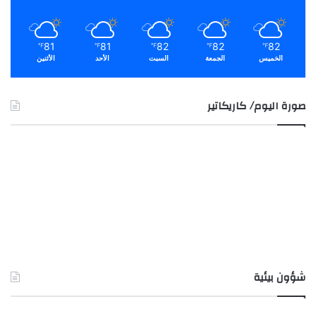
81
81
82
82
82
℉
℉
℉
℉
℉
الخميس
الجمعة
السبت
الأحد
الأثنين
صورة اليوم/ كاريكاتير
شؤون بيئية