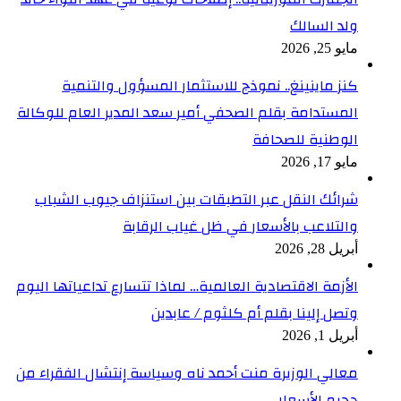
ولد السالك
مايو 25, 2026
كنز ماينينغ.. نموذج للاستثمار المسؤول والتنمية
المستدامة بقلم الصحفي أمير سعد المدير العام للوكالة
الوطنية للصحافة
مايو 17, 2026
شرائك النقل عبر التطبقات بين استنزاف جيوب الشباب
والتلاعب بالأسعار في ظل غياب الرقابة
أبريل 28, 2026
الأزمة الاقتصادية العالمية… لماذا تتسارع تداعياتها اليوم
وتصل إلينا بقلم أم كلثوم / عابدين
أبريل 1, 2026
معالي الوزيرة منت أحمد ناه وسياسة إنتشال الفقراء من
جحيم الأسعار