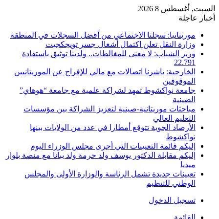
السبت, أغسطس 8 2026
أخبار عاجلة
موريتانيا: سجلنا الاجتماعي من أفضل السجلات في المنطقة
وزارة النقل تعلن اكتمال أشغال جسر تويجكجيت
وزير الشباب: لا معنى للمغالطات.. ولدينا توثيق باستفادة
22.791
الخارجية: باشرنا اتصالات مع مالي للإفراج عن الموريتانيين
الموقوفين
جامعة نواكشوط تمهد لشراكة علمية مع جامعة “هوهاي”
الصينية
مباحثات موريتانية-صينية لتعزيز الشراكة بين مؤسسات
التعليم العالي
الأرصاد الجوية تتوقع أمطارا في عدد من الولايات بينها
نواكشوط
إليكم قائمة التعيينات التي أجرى مجلس الوزراء اليوم
إليكم مقابلة الدكتور يوسف ولد حرمة ولد ببانا مع منصة بلوار
ميديا
تعيينات جديدة تشمل الرئاسة والوزارة الأولى والمجلس
الوطني للتنظيم
تسجيل الدخول
القائمة