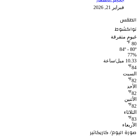
فبراير 21, 2026
الطقس
نواكشوط
غيوم متفرقة
℉
80
84º - 80º
77%
10.33 ميل/ساعة
℉
84
السبت
℉
82
الأحد
℉
82
الأثنين
℉
82
الثلاثاء
℉
83
الأربعاء
صورة اليوم/ كاريكاتير