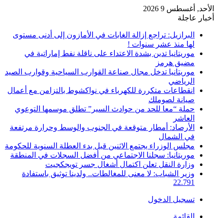
الأحد, أغسطس 9 2026
أخبار عاجلة
البرازيل: تراجع إزالة الغابات في الأمازون إلى أدنى مستوى
لها منذ عشر سنوات !
موريتانيا تدين بشدة الاعتداء على ناقلة نفط إماراتية في
مضيق هرمز
موريتانيا تدخل مجال صناعة القوارب السياحية وقوارب الصيد
الرياضي
انقطاعات متكررة للكهرباء في نواكشوط بالتزامن مع أعمال
صيانة لصوملك
حملة “معا للحد من حوادث السير” تطلق موسمها التوعوي
العاشر
الأرصاد: أمطار متوقعة في الجنوب والوسط وحرارة مرتفعة
في الشمال
مجلس الوزراء يجتمع الاثنين قبل بدء العطلة السنوية للحكومة
موريتانيا: سجلنا الاجتماعي من أفضل السجلات في المنطقة
وزارة النقل تعلن اكتمال أشغال جسر تويجكجيت
وزير الشباب: لا معنى للمغالطات.. ولدينا توثيق باستفادة
22.791
تسجيل الدخول
القائمة