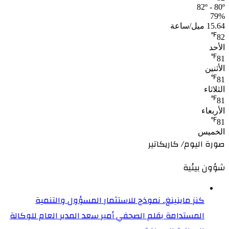
82º - 80º
79%
15.64 ميل/ساعة
℉
82
الأحد
℉
81
الأثنين
℉
81
الثلاثاء
℉
81
الأربعاء
℉
81
الخميس
صورة اليوم/ كاريكاتير
شؤون بيئية
كنز ماينينغ.. نموذج للاستثمار المسؤول والتنمية
المستدامة بقلم الصحفي أمير سعد المدير العام للوكالة