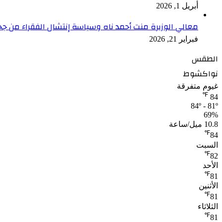
أبريل 1, 2026
معالي الوزيرة منت أحمد ناه وسياسة إنتشال الفقراء من جح
فبراير 21, 2026
الطقس
نواكشوط
غيوم متفرقة
℉
84
84º - 81º
69%
10.8 ميل/ساعة
℉
84
السبت
℉
82
الأحد
℉
81
الأثنين
℉
81
الثلاثاء
℉
81