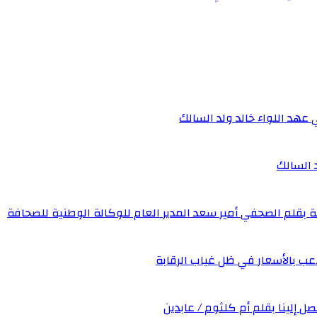
 عهد اللواء خالد ولد السالك
د السالك
ة بقلم الصحفي أمير سعد المدير العام للوكالة الوطنية للصحافة
عب بالأسعار في ظل غياب الرقابة
صل إلينا بقلم أم كلثوم / عابدين