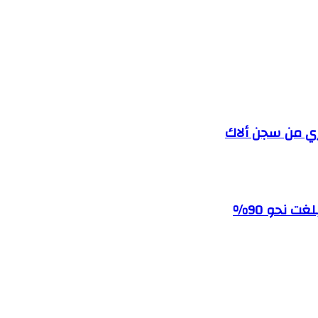
ري من سجن ألاك
ت نحو 90%