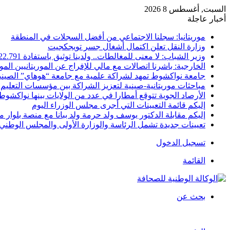
السبت, أغسطس 8 2026
أخبار عاجلة
موريتانيا: سجلنا الاجتماعي من أفضل السجلات في المنطقة
وزارة النقل تعلن اكتمال أشغال جسر تويجكجيت
وزير الشباب: لا معنى للمغالطات.. ولدينا توثيق باستفادة 22.791
الخارجية: باشرنا اتصالات مع مالي للإفراج عن الموريتانيين الم
جامعة نواكشوط تمهد لشراكة علمية مع جامعة “هوهاي” الصيني
مباحثات موريتانية-صينية لتعزيز الشراكة بين مؤسسات التعليم 
الأرصاد الجوية تتوقع أمطارا في عدد من الولايات بينها نواكشوط
إليكم قائمة التعيينات التي أجرى مجلس الوزراء اليوم
إليكم مقابلة الدكتور يوسف ولد حرمة ولد ببانا مع منصة بلوار مي
تعيينات جديدة تشمل الرئاسة والوزارة الأولى والمجلس الوطني 
تسجيل الدخول
القائمة
بحث عن