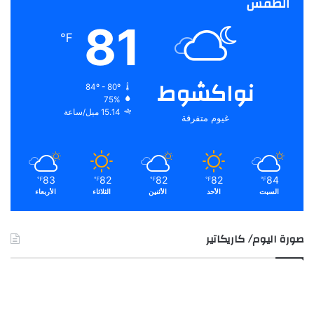
الطقس
81
℉
نواكشوط
84º - 80º
75%
15.14 ميل/ساعة
غيوم متفرقة
83
82
82
82
84
℉
℉
℉
℉
℉
السبت
الأحد
الأثنين
الثلاثاء
الأربعاء
صورة اليوم/ كاريكاتير