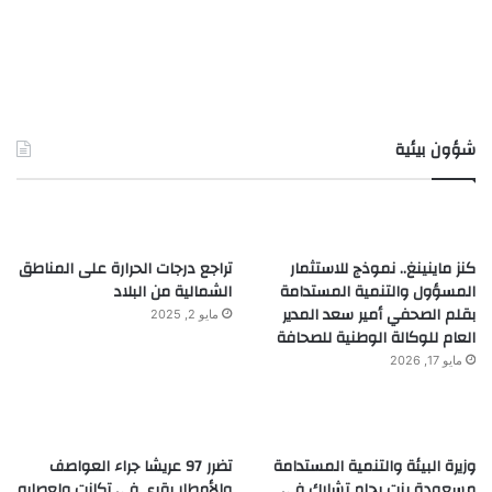
شؤون بيئية
كنز ماينينغ.. نموذج للاستثمار
تراجع درجات الحرارة على المناطق
المسؤول والتنمية المستدامة
الشمالية من البلاد
بقلم الصحفي أمير سعد المدير
مايو 2, 2025
العام للوكالة الوطنية للصحافة
مايو 17, 2026
وزيرة البيئة والتنمية المستدامة
تضرر 97 عريشا جراء العواصف
مسعودة بنت بحام تشارك في
والأمطار بقرى في تكانت ولعصابه