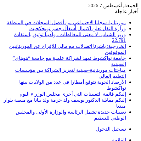
الجمعة, أغسطس 7 2026
أخبار عاجلة
موريتانيا: سجلنا الاجتماعي من أفضل السجلات في المنطقة
وزارة النقل تعلن اكتمال أشغال جسر تويجكجيت
وزير الشباب: لا معنى للمغالطات.. ولدينا توثيق باستفادة
22.791
الخارجية: باشرنا اتصالات مع مالي للإفراج عن الموريتانيين
الموقوفين
جامعة نواكشوط تمهد لشراكة علمية مع جامعة “هوهاي”
الصينية
مباحثات موريتانية-صينية لتعزيز الشراكة بين مؤسسات
التعليم العالي
الأرصاد الجوية تتوقع أمطارا في عدد من الولايات بينها
نواكشوط
إليكم قائمة التعيينات التي أجرى مجلس الوزراء اليوم
إليكم مقابلة الدكتور يوسف ولد حرمة ولد ببانا مع منصة بلوار
ميديا
تعيينات جديدة تشمل الرئاسة والوزارة الأولى والمجلس
الوطني للتنظيم
تسجيل الدخول
القائمة