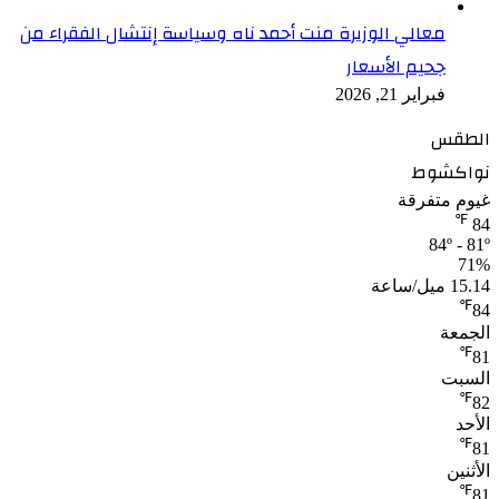
معالي الوزيرة منت أحمد ناه وسياسة إنتشال الفقراء من
جحيم الأسعار
فبراير 21, 2026
الطقس
نواكشوط
غيوم متفرقة
℉
84
84º - 81º
71%
15.14 ميل/ساعة
℉
84
الجمعة
℉
81
السبت
℉
82
الأحد
℉
81
الأثنين
℉
81