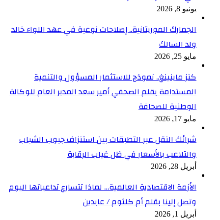
يونيو 8, 2026
الجمارك الموريتانية.. إصلاحات نوعية في عهد اللواء خالد
ولد السالك
مايو 25, 2026
كنز ماينينغ.. نموذج للاستثمار المسؤول والتنمية
المستدامة بقلم الصحفي أمير سعد المدير العام للوكالة
الوطنية للصحافة
مايو 17, 2026
شرائك النقل عبر التطبقات بين استنزاف جيوب الشباب
والتلاعب بالأسعار في ظل غياب الرقابة
أبريل 28, 2026
الأزمة الاقتصادية العالمية… لماذا تتسارع تداعياتها اليوم
وتصل إلينا بقلم أم كلثوم / عابدين
أبريل 1, 2026