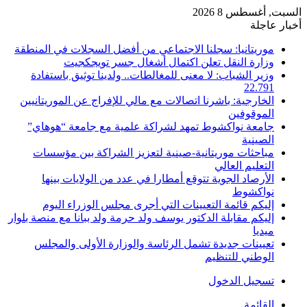
السبت, أغسطس 8 2026
أخبار عاجلة
موريتانيا: سجلنا الاجتماعي من أفضل السجلات في المنطقة
وزارة النقل تعلن اكتمال أشغال جسر تويجكجيت
وزير الشباب: لا معنى للمغالطات.. ولدينا توثيق باستفادة
22.791
الخارجية: باشرنا اتصالات مع مالي للإفراج عن الموريتانيين
الموقوفين
جامعة نواكشوط تمهد لشراكة علمية مع جامعة “هوهاي”
الصينية
مباحثات موريتانية-صينية لتعزيز الشراكة بين مؤسسات
التعليم العالي
الأرصاد الجوية تتوقع أمطارا في عدد من الولايات بينها
نواكشوط
إليكم قائمة التعيينات التي أجرى مجلس الوزراء اليوم
إليكم مقابلة الدكتور يوسف ولد حرمة ولد ببانا مع منصة بلوار
ميديا
تعيينات جديدة تشمل الرئاسة والوزارة الأولى والمجلس
الوطني للتنظيم
تسجيل الدخول
القائمة