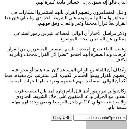
الذي قالوا إنه سيؤدي إلى خسائر مادية كبيرة لهم.
وعلل المتظاهرون رفضهم القرار، بأنهم استثمروا المليارات في
المجاهر والمقالع الموجودة على الشريط الحدودي وبالتالي فإن هذا
القرار يعدّ قرارا مجحفا وغير واقعي، وفق قولهم.
وذكر مراسل الأخبار أن الوالي المساعد بتيرس زمور استدعى
ممثلين عن المنقبين لبحث الموضوع.
وعقب اللقاء صرح المتحدث باسم المنقبين المتضررين من القرار
عرفات ولد الصفرة أنهم احتجوا “نظرا لأن القرار مجحف وتأثر به
الآلاف”.
وأضاف أن اللقاء مع الوالي المساعد كان لقاء هاما أوضحوا فيه
رفضهم للقرار وبينوا الخسائر الكبيرة التي ستترتب عن تنفيذه، فيما
أكد أن الوالي المساعد تفهم قضيتهم وتعهد بنقلها للجهات المعنية.
وكان والي تير زمور أدى قبل أيام زيارة لمناطق التنقيب قرب
الحدود مع الجزائر ودعا المنقبين على إخلاء الشريط الحدودي
والابتعاد عنه حوالي 10كلم داخل التراب الوطني وحدد لهم مهلة
سبعة أيام.
Copy URL