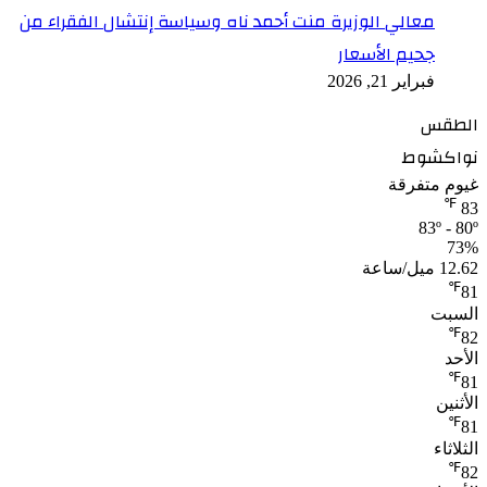
معالي الوزيرة منت أحمد ناه وسياسة إنتشال الفقراء من
جحيم الأسعار
فبراير 21, 2026
الطقس
نواكشوط
غيوم متفرقة
℉
83
83º - 80º
73%
12.62 ميل/ساعة
℉
81
السبت
℉
82
الأحد
℉
81
الأثنين
℉
81
الثلاثاء
℉
82