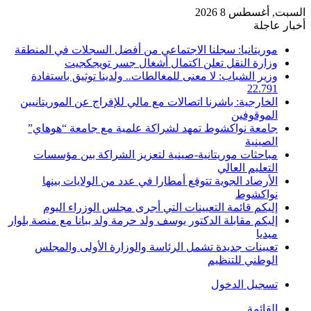
السبت, أغسطس 8 2026
أخبار عاجلة
موريتانيا: سجلنا الاجتماعي من أفضل السجلات في المنطقة
وزارة النقل تعلن اكتمال أشغال جسر تويجكجيت
وزير الشباب: لا معنى للمغالطات.. ولدينا توثيق باستفادة
22.791
الخارجية: باشرنا اتصالات مع مالي للإفراج عن الموريتانيين
الموقوفين
جامعة نواكشوط تمهد لشراكة علمية مع جامعة “هوهاي”
الصينية
مباحثات موريتانية-صينية لتعزيز الشراكة بين مؤسسات
التعليم العالي
الأرصاد الجوية تتوقع أمطارا في عدد من الولايات بينها
نواكشوط
إليكم قائمة التعيينات التي أجرى مجلس الوزراء اليوم
إليكم مقابلة الدكتور يوسف ولد حرمة ولد ببانا مع منصة بلوار
ميديا
تعيينات جديدة تشمل الرئاسة والوزارة الأولى والمجلس
الوطني للتنظيم
تسجيل الدخول
القائمة