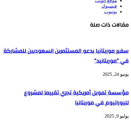
موقع الويب
فيسبوك
يوتيوب
مقالات ذات صلة
سفير موريتانيا يدعو المستثمرين السعوديين للمشاركة
في “موريتانيد”
يونيو 24, 2025
مؤسسة تمويل أمريكية تجري تقييما لمشروع
لليورانيوم في موريتانيا
يوليو 9, 2025