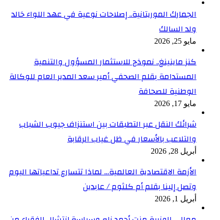
الجمارك الموريتانية.. إصلاحات نوعية في عهد اللواء خالد
ولد السالك
مايو 25, 2026
كنز ماينينغ.. نموذج للاستثمار المسؤول والتنمية
المستدامة بقلم الصحفي أمير سعد المدير العام للوكالة
الوطنية للصحافة
مايو 17, 2026
شرائك النقل عبر التطبقات بين استنزاف جيوب الشباب
والتلاعب بالأسعار في ظل غياب الرقابة
أبريل 28, 2026
الأزمة الاقتصادية العالمية… لماذا تتسارع تداعياتها اليوم
وتصل إلينا بقلم أم كلثوم / عابدين
أبريل 1, 2026
معالي الوزيرة منت أحمد ناه وسياسة إنتشال الفقراء من