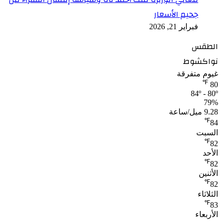
جحيم الأسعار
فبراير 21, 2026
الطقس
نواكشوط
غيوم متفرقة
℉
80
84º - 80º
79%
9.28 ميل/ساعة
℉
84
السبت
℉
82
الأحد
℉
82
الأثنين
℉
82
الثلاثاء
℉
83
الأربعاء