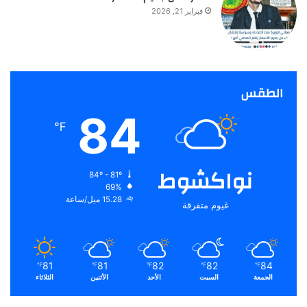
فبراير 21, 2026
الطقس
84
℉
نواكشوط
84º - 81º
69%
15.28 ميل/ساعة
غيوم متفرقة
81
81
82
82
84
℉
℉
℉
℉
℉
الجمعة
السبت
الأحد
الأثنين
الثلاثاء