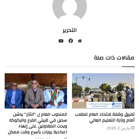
التحرير
يوتيوب
موقع
فيسبوك
مقالات ذات صلة
الويب
تفريق وقفة للاتحاد العام للطلاب
المندوب العام ل “التآزر” يدشن
أمام وزارة التعليم العالي
سدين في قريتي الفرع والركوكه
ويحث المقاولين على إنهاء
مارس 2, 2026
اعدادية بورات بأسرع وقت ممكن