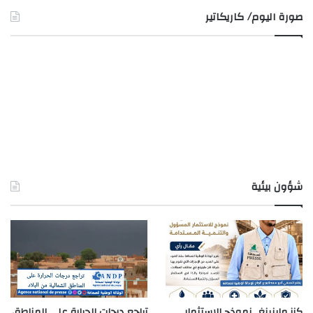
صورة اليوم/ كاريكاتير
شؤون بيئية
كنز ماينينغ.. نموذج للاستثمار
تراجع درجات الحرارة على المناطق