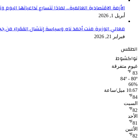
الأزمة الاقتصادية العالمية… لماذا تتسارع تداعياتها اليوم وت
أبريل 1, 2026
معالي الوزيرة منت أحمد ناه وسياسة إنتشال الفقراء من جح
فبراير 21, 2026
الطقس
نواكشوط
غيوم متفرقة
℉
83
84º - 80º
66%
10.67 ميل/ساعة
℉
84
السبت
℉
82
الأحد
℉
81
الأثنين
℉
82