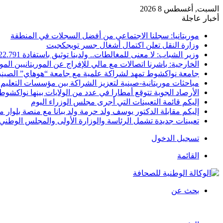
السبت, أغسطس 8 2026
أخبار عاجلة
موريتانيا: سجلنا الاجتماعي من أفضل السجلات في المنطقة
وزارة النقل تعلن اكتمال أشغال جسر تويجكجيت
وزير الشباب: لا معنى للمغالطات.. ولدينا توثيق باستفادة 22.791
الخارجية: باشرنا اتصالات مع مالي للإفراج عن الموريتانيين الم
جامعة نواكشوط تمهد لشراكة علمية مع جامعة “هوهاي” الصيني
مباحثات موريتانية-صينية لتعزيز الشراكة بين مؤسسات التعليم 
الأرصاد الجوية تتوقع أمطارا في عدد من الولايات بينها نواكشوط
إليكم قائمة التعيينات التي أجرى مجلس الوزراء اليوم
إليكم مقابلة الدكتور يوسف ولد حرمة ولد ببانا مع منصة بلوار مي
تعيينات جديدة تشمل الرئاسة والوزارة الأولى والمجلس الوطني 
تسجيل الدخول
القائمة
بحث عن