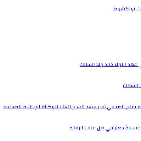
ات نواكشوط
 عهد اللواء خالد ولد السالك
د السالك
ة بقلم الصحفي أمير سعد المدير العام للوكالة الوطنية للصحافة
عب بالأسعار في ظل غياب الرقابة