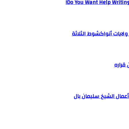
Do You Want Help Writing
لايات أنواكشوط الثلاثة
 قراره
وأعمال الشيخ سليمان بال