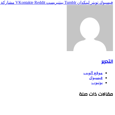
فيسبوك
تويتر
لينكدإن
بينتيريست
مشاركة ع
التحرير
موقع الويب
فيسبوك
يوتيوب
مقالات ذات صلة