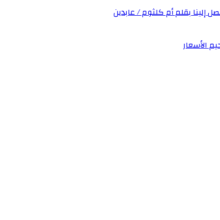
صل إلينا بقلم أم كلثوم / عابدين
يم الأسعار