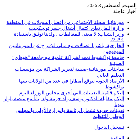
السبت, أغسطس 8 2026
أخبار عاجلة
موريتانيا: سجلنا الاجتماعي من أفضل السجلات في المنطقة
وزارة النقل تعلن اكتمال أشغال جسر تويجكجيت
وزير الشباب: لا معنى للمغالطات.. ولدينا توثيق باستفادة
22.791
الخارجية: باشرنا اتصالات مع مالي للإفراج عن الموريتانيين
الموقوفين
جامعة نواكشوط تمهد لشراكة علمية مع جامعة “هوهاي”
الصينية
مباحثات موريتانية-صينية لتعزيز الشراكة بين مؤسسات
التعليم العالي
الأرصاد الجوية تتوقع أمطارا في عدد من الولايات بينها
نواكشوط
إليكم قائمة التعيينات التي أجرى مجلس الوزراء اليوم
إليكم مقابلة الدكتور يوسف ولد حرمة ولد ببانا مع منصة بلوار
ميديا
تعيينات جديدة تشمل الرئاسة والوزارة الأولى والمجلس
الوطني للتنظيم
تسجيل الدخول
القائمة