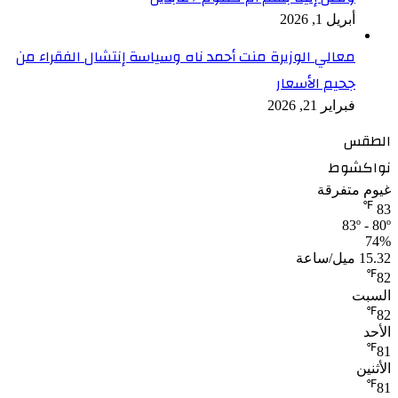
أبريل 1, 2026
معالي الوزيرة منت أحمد ناه وسياسة إنتشال الفقراء من
جحيم الأسعار
فبراير 21, 2026
الطقس
نواكشوط
غيوم متفرقة
℉
83
83º - 80º
74%
15.32 ميل/ساعة
℉
82
السبت
℉
82
الأحد
℉
81
الأثنين
℉
81