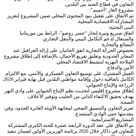
التعاون في قطاع الصيد بين البلدين.
مشروع الغاز “آحميم”:
تم الاتفاق على تفعيل بنود المحتوى المحلي ضمن المشروع لتعزيز
المشاركة الاقتصادية المحلية.
البنى التحتية:
اتفاق تسريع وتيرة إنجاز “جسر روصو”، الرابط بين موريتانيا
والسنغال لدعم التكامل البيني والتنقل التجاري.
البضائع والتجارة:
بخصوص الحركة التجارية اتفق الجانبان على إزالة العراقيل عند
المعابر الحدودية وتعليق تفريغ الأحمال، بالإضافة إلى إطلاق مشروع
الملاحة النهرية لتنشيط الاقتصاد المحلي.
الأمن والدفاع:
العمل المشترك على توسيع التعاون العسكري والأمني، مع الالتزام
الكامل باتفاقية دخول وإقامة مواطني البلدين قبل نهاية فبراير 2026.
الزراعة والإنتاج الحيواني:
إطلاق مشروع إقليمي لتحديث نظم الإنتاج الحيواني على وادي النهر
بهدف تحقيق الاكتفاء الذاتي من الحليب وتوفير الأعلاف.
الصحة:
تعزيز التعاون والتنسيق الصحي لمجابهة الأوبئة العابرة للحدود، وفي
مقدمتها حمى الوادي المتصدع.
المشاريع الاستراتيجية:
تم الاتفاق على عقد الدورة الرابعة عشرة للجنة الكبرى المشتركة
للتعاون في داكار خلال 2026 برئاسة الوزيرين الأولين لضمان تنفيذ