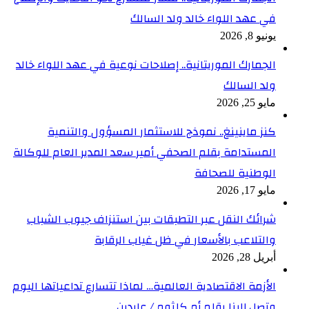
في عهد اللواء خالد ولد السالك
يونيو 8, 2026
الجمارك الموريتانية.. إصلاحات نوعية في عهد اللواء خالد
ولد السالك
مايو 25, 2026
كنز ماينينغ.. نموذج للاستثمار المسؤول والتنمية
المستدامة بقلم الصحفي أمير سعد المدير العام للوكالة
الوطنية للصحافة
مايو 17, 2026
شرائك النقل عبر التطبقات بين استنزاف جيوب الشباب
والتلاعب بالأسعار في ظل غياب الرقابة
أبريل 28, 2026
الأزمة الاقتصادية العالمية… لماذا تتسارع تداعياتها اليوم
وتصل إلينا بقلم أم كلثوم / عابدين