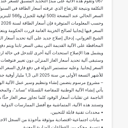
067 وتقوم هذه الآلية على مبدإ التحديد المسبق للسعر ع
التكلفة ونتيجة للارتفاع الذي عرفته أسعار الطاقة في السن
السعر الحالي عند المضخة (500 اوقية للجيزل و566 للبنزين).
و
السعر فيها إيجابيا لصالح الخزينة العامة قررت الحكومة و
الشيخ الغزواني، إدخال إصلاح جديد على آلية تحديد أسعار
المحافظة على الآلية القديمة التي يبقى السعر ثابتا ويتم دف
ويشمل هذا الإصلاح استحداث آلية أخرى للتدخل في حالة ارتف
وستبقى آلية تحديد أسعار الغاز المنزلي دون تغيير فتوقعات 
للأشهر التسعة الأولى من سنة 2025 الى 1,3 مليار أوقية جديدة.
– مشروع مرسوم يتضمن إنشاء وتنظيم وسير عمل الآلية الوطني
يأتي إنشاء الآلية الوطنية للمقاصة المُسمّاة “تساند”، والم
الناجمة عن تقلبات أسعار الوقود كلما تجاوز سعر الغاز حدًّا معيّن
وتستند هذه الآلية، المتماشية مع أفضل الممارسات الدولية 
• محددات تقنية قابلة للتحيين،
• بيانات اجتماعية-اقتصادية موثوقة مأخوذة من السجل الاج
• تنسيق محكم بين القطاعات الوزارية المعنية.