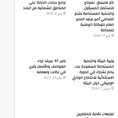
كنز ماينينغ.. نموذج
تراجع درجات الحرارة على
للاستثمار المسؤول
المناطق الشمالية من البلاد
والتنمية المستدامة بقلم
مايو 2, 2025
الصحفي أمير سعد المدير
العام للوكالة الوطنية
للصحافة
مايو 17, 2026
وزيرة البيئة والتنمية
تضرر 97 عريشا جراء
المستدامة مسعودة بنت
العواصف والأمطار بقرى
بحام تشارك في الدورة
في تكانت ولعصابه
الاستثنائية للاجتماع الوزاري
يوليو 28, 2023
الإفريقي حول البيئة
سبتمبر 7, 2024
توزيعات نقدية للمتضررين