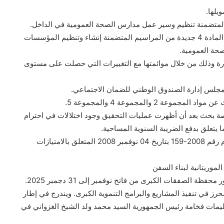
يلها.
متضمنة تنظيم وسير عمل مدارس الصحة العمومية في الداخل.
يهدف مشروع المرسوم الحالي إلى الغاء واستبدال ترتيبات المادة 4 جديدة من المراسيم المتضمنة إنشاء وتنظيم المؤسسات
صحة العمومية.
رة وذلك من خلال موائمتها مع التغييرات التي حصلت على مستوى
جلس إدارة الصندوق الوطني للضمان الاجتماعي.
وع المرسوم الحالي إلى إلغاء أحد عشر (11) رخصة بحث بعد أن أظهرت عمليات التحقيق وجود اختلالات في احترام
ا يتعلق بدفع الضريبة السنوية المساحية.
ويأتي تطبيق هذا الإجراء وفقا لإحكام المادة 60 من المرسوم رقم 2008-159 بتاريخ 04 نوفمبر 2008 المتعلق بالامتيازات
وريتانية لبناء السفن
ظة الصفقات الكبرى من فاتح نوفمبر إلى 31 دجمبر 2025.
رز في تنفيذ المشاريع والبرامج التنموية الكبرى. ويندرج في إطار
 تعليمات فخامة رئيس الجمهورية السيد محمد ولد الشيخ الغزواني في