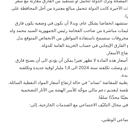
ند المضخة وترك الدولة تتحمل أو تستفيد من الفارق مقارنة مع سعر
وات الأخيرة كانت الدولة تتحمل مبالغ معتبرة من أجل المحافظة على
حسب المعلومات المتوفرة فإن أسعار الطاقة لسنة 2026 ستشهد انخفاضا بشكل عام، وبدلا أن نكون في وضعية يكون فارق
بتعليمات مباشرة من صاحب الفخامة رئيس الجمهورية السيد محمد ولد
 المحروقات ستسمح باستفادة المواطن من الانخفاض المتوقع بدل
ع الفارق الإيجابي في حساب الخزينة العامة للدولة.
اع الأسعار.
أسعار هذه المادة لا تظهر تغيرا يمكن أن يؤدي الى أن يصبح فارق
السعر إيجابيا. وعليه ستستمر الدولة في دفع فارق السعر الذي وصلت تكلفته سنة 2024 الى 1,4 مليار اوقية جديدة وتكلفته
ة للمقاصة “تساند” في حالة ارتفاع أسعار المواد النفطية السائلة.
خصّصة لتقديم دعم مالي موجَّه للأسر الهشة من الآثار التضخمية
ًا محدَّدًا سلفًا.
في مجال التكيّف الاجتماعي مع الصدمات الخارجية، إلى:
تماعي الوطني،