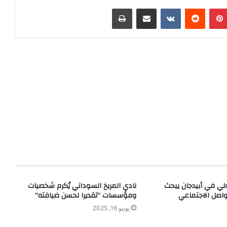
بينتيريست
مشاركة عبر البريد
طباعة
لي في أبيدجان يبحث
نادي المريخ السوداني يُكرم شخصيات
اصل الاجتماعي
ومؤسسات “تقديرا لحسن ضيافته”
يونيو 16, 2025