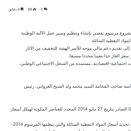
0
98
4 دقائق
شروع مرسوم يقضي بإنشاء وتنظيم وسير عمل الآلية الوطنية
مواد النفطية السائلة.
 إلى تقديم دعم مالي موجه للأسر الهشة للتخفيف من الآثار
 سعر الغاز حدا معينا محددا مسبقا.
انات اجتماعية-اقتصادية، مستمدة من السجل الاجتماعي الوطني،
وزراء اليوم الأربعاء 07 يناير 2026، تحت رئاسة صاحب الفخامة السيد محمد ولد الشيخ الغزواني، رئيس
– مشروع مرسوم يلغي ويحل محل المرسوم رقم 2014-067 الصادر بتاريخ 27 مايو 2014 المحدد للعناصر المكونة لهيكل أسعار
يهدف مشروع المرسوم هذا الى ادخال اصلاح جديد على آلية تحديد أسعار المواد النفطية السائلة والتي ينظمها المرسوم 2014-