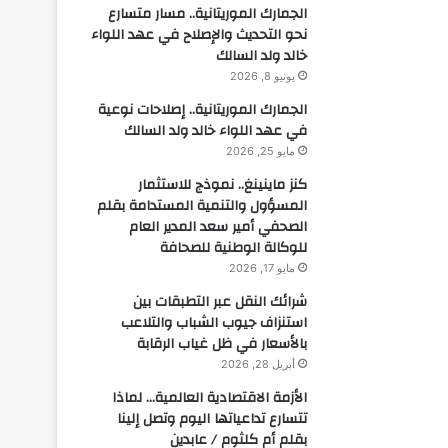
الجمارك الموريتانية.. مسار متسارع
نحو التحديث والإصلاح في عهد اللواء
خالد ولد السالك
يونيو 8, 2026
الجمارك الموريتانية.. إصلاحات نوعية
في عهد اللواء خالد ولد السالك
مايو 25, 2026
كنز ماينينغ.. نموذج للاستثمار
المسؤول والتنمية المستدامة بقلم
الصحفي أمير سعد المدير العام
للوكالة الوطنية للصحافة
مايو 17, 2026
شرائك النقل عبر التطبقات بين
استنزاف جيوب الشباب والتلاعب
بالأسعار في ظل غياب الرقابة
أبريل 28, 2026
الأزمة الاقتصادية العالمية… لماذا
تتسارع تداعياتها اليوم وتصل إلينا
بقلم أم كلثوم / عابدين