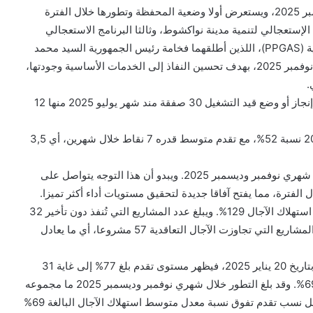
يُغطي هذا البيان الفترة من فاتح نوفمبر 2025 إلى 31 ديسمبر 2025، ويستعرض أولا وضعية المحفظة وتطورها خلال الفترة
 الإستعجالي لتنمية مدينة نواكشوط، وثالثا البرنامج الاستعجالي
لتعميم النفاذ إلى الخدمات الأساسية من أجل التنمية المحلية (PPGAS)، اللذين أطلقهما فخامة رئيس الجمهورية السيد محمد
ولد الشيخ الغزواني، على التوالي، بتاريخ 20 يناير 2025 و6 نوفمبر 2025، بهدف تحسين النفاذ إلى الخدمات الأساسية وجودتها،
.
بصفة عامة، تتكون المحفظة حاليا من 106 صفقات. وقد تم إنجاز أو وضع قيد التشغيل 30 صفقة مند شهر يوليو 2025 منها 12
بلغ متوسط نسبة تقدم المحفظة في نهاية شهر ديسمبر 2025 نسبة 52%، مع تقدم متوسط قدره 7 نقاط خلال شهرين، أي 3,5
يُلاحظ أن معدل التقدم الشهري ظل فوق عتبة 3 نقاط خلال شهري نوفمبر وديسمبر 2025. ويبدو أن هذا التوجه يتواصل على
ويبلغ معدل الصرف المتوسط 40%. كما يبلغ معدل متوسط استهلاك الآجال 129%. ويبلغ عدد المشاريع التي تُنفذ دون تأخير 32
مشروعا، أي ما يمثل 30% من المحفظة، في حين يبلغ عدد المشاريع التي تجاوزت الآجال التعاقدية 57 مشروعا، أي ما يعادل
اما البرنامج الاستعجالي لتنمية مدينة نواكشوط الذي أُطلق بتاريخ 20 يناير 2025، فيظهر مستوى تقدم بلغ 77% إلى غاية 31
ديسمبر 2025، مقابل معدل متوسط استهلاك الآجال قدره 69%. وقد بلغ التطور خلال شهري نوفمبر وديسمبر 2025 ما مجموعه
11 نقطة خلال الفترة ونلاحظ بارتياح أن جميع المكوّنات تسجل نسب تقدم تفوق نسبة معدل متوسط استهلاك الآجال البالغة 69%