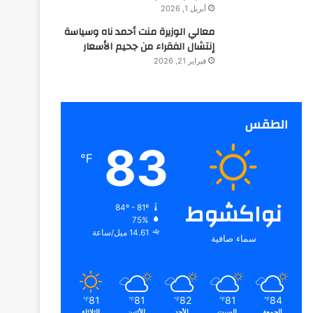
أبريل 1, 2026
معالي الوزيرة منت أحمد ناه وسياسة
إنتشال الفقراء من جحيم الأسعار
فبراير 21, 2026
الطقس
83
℉
نواكشوط
84º - 81º
75%
14.61 ميل/ساعة
سماء صافية
81
81
82
81
84
℉
℉
℉
℉
℉
الجمعة
السبت
الأحد
الأثنين
الثلاثاء