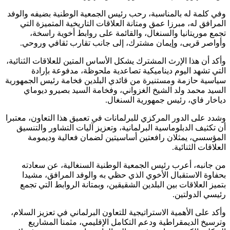
وفي كلمة له بالمناسبة، رحب رئيس الجمعية الوطنية بضيفه والوفد
المرافق له، مبرزا عمق ومتانة العلاقات التاريخية المتميزة التي
تجمع موريتانيا والسنغال، والقائمة على روابط أخوية راسخة،
وأواصر قربى، وإيمان مشترك، إلى جانب تقارب ثقافي وروحي.
وأكد أن هذا الإرث المشترك يشكل الأساس المتين للعلاقات الثنائية،
التي تشهد اليوم ديناميكية تصاعدية ملحوظة، مدفوعة بإرادة
سياسية حازمة ومستنيرة من قائدي البلدين فخامة رئيس الجمهورية
السيد محمد ولد الشيخ الغزواني، وفخامة السيد بصيرو ديوماي
دياخار فاي، رئيس جمهورية السنغال.
وشدد على الدور المركزي للبرلمانات في تعميق هذا التعاون، معتبرا
أن تكثيف الدبلوماسية البرلمانية، وتعزيز آليات التشاور والتنسيق
المؤسسي، يمثلان رافعتين أساسيتين لضمان فعالية وديمومة
العلاقات الثنائية.
من جانبه، أعرب رئيس الجمعية الوطنية السنغالية، عن سعادته
بحفاوة الاستقبال الأخوي الذي حظي به والوفد المرافق، مشيدا
بتميز العلاقات بين البلدين الشقيقين، وبمتانة الروابط التي تجمع
رئيسي الدولتين.
وأكد على الأهمية الاستراتيجية للتعاون البرلماني في تعزيز السلام،
وترسيخ الديمقراطية ودعم التكامل الإقليمي، مثمنا المشاريع