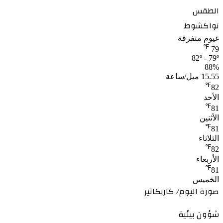
الطقس
نواكشوط
غيوم متفرقة
℉
79
82º - 79º
88%
15.55 ميل/ساعة
℉
82
الأحد
℉
81
الأثنين
℉
81
الثلاثاء
℉
82
الأربعاء
℉
81
الخميس
صورة اليوم/ كاريكاتير
شؤون بيئية