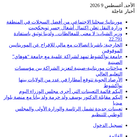
الأحد, أغسطس 9 2026
أخبار عاجلة
موريتانيا: سجلنا الاجتماعي من أفضل السجلات في المنطقة
وزارة النقل تعلن اكتمال أشغال جسر تويجكجيت
وزير الشباب: لا معنى للمغالطات.. ولدينا توثيق باستفادة
22.791
الخارجية: باشرنا اتصالات مع مالي للإفراج عن الموريتانيين
الموقوفين
جامعة نواكشوط تمهد لشراكة علمية مع جامعة “هوهاي”
الصينية
مباحثات موريتانية-صينية لتعزيز الشراكة بين مؤسسات
التعليم العالي
الأرصاد الجوية تتوقع أمطارا في عدد من الولايات بينها
نواكشوط
إليكم قائمة التعيينات التي أجرى مجلس الوزراء اليوم
إليكم مقابلة الدكتور يوسف ولد حرمة ولد ببانا مع منصة بلوار
ميديا
تعيينات جديدة تشمل الرئاسة والوزارة الأولى والمجلس
الوطني للتنظيم
تسجيل الدخول
القائمة