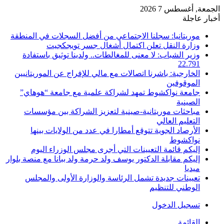
الجمعة, أغسطس 7 2026
أخبار عاجلة
موريتانيا: سجلنا الاجتماعي من أفضل السجلات في المنطقة
وزارة النقل تعلن اكتمال أشغال جسر تويجكجيت
وزير الشباب: لا معنى للمغالطات.. ولدينا توثيق باستفادة
22.791
الخارجية: باشرنا اتصالات مع مالي للإفراج عن الموريتانيين
الموقوفين
جامعة نواكشوط تمهد لشراكة علمية مع جامعة “هوهاي”
الصينية
مباحثات موريتانية-صينية لتعزيز الشراكة بين مؤسسات
التعليم العالي
الأرصاد الجوية تتوقع أمطارا في عدد من الولايات بينها
نواكشوط
إليكم قائمة التعيينات التي أجرى مجلس الوزراء اليوم
إليكم مقابلة الدكتور يوسف ولد حرمة ولد ببانا مع منصة بلوار
ميديا
تعيينات جديدة تشمل الرئاسة والوزارة الأولى والمجلس
الوطني للتنظيم
تسجيل الدخول
القائمة