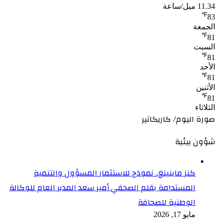
11.34 ميل/ساعة
℉
83
الجمعة
℉
81
السبت
℉
81
الأحد
℉
81
الأثنين
℉
81
الثلاثاء
صورة اليوم/ كاريكاتير
شؤون بيئية
كنز ماينينغ.. نموذج للاستثمار المسؤول والتنمية
المستدامة بقلم الصحفي أمير سعد المدير العام للوكالة
الوطنية للصحافة
مايو 17, 2026