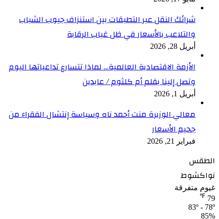
شرائك النقل عبر التطبقات بين استنزاف جيوب الشباب
والتلاعب بالأسعار في ظل غياب الرقابة
أبريل 28, 2026
الأزمة الاقتصادية العالمية… لماذا تتسارع تداعياتها اليوم
وتصل إلينا بقلم أم كلثوم / عابدين
أبريل 1, 2026
معالي الوزيرة منت أحمد ناه وسياسة إنتشال الفقراء من
جحيم الأسعار
فبراير 21, 2026
الطقس
نواكشوط
غيوم متفرقة
℉
79
83º - 78º
85%