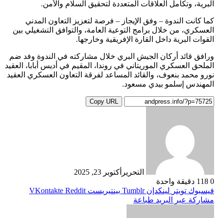
البرية، وتكامل العلاقات المتعددة لتحقيق السلام والأمن.
كما كانت الندوة – وفق الإيجاز – فرصة لتعزيز التعاون المدني
العسكري، من خلال برامج التوعية العامة، والتوافق التشغيلي بين
القوات البرية داخل القارة الإفريقية وخارجها.
ورافق قائد أركان الجيش البري خلال مشاركته في الندوة وفد ضم
الملحق العسكري الموريتاني في روندا، المقيم في أديس أبابا، العقيد
نورو محمد بنعوف، والقائد المساعد لفرقة التعاون العسكري العقيد
المهندس إسلمو بيدي مسعود.
Copy URL
التحرير
أكتوبر 23, 2025
0
118
دقيقة واحدة
فيسبوك
تويتر
لينكدإن
بينتيريست
مشاركة عبر البريد
طباعة