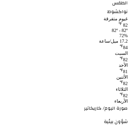
الطقس
نواكشوط
غيوم متفرقة
℉
82
82º - 82º
72%
17.2 ميل/ساعة
℉
84
السبت
℉
82
الأحد
℉
81
الأثنين
℉
82
الثلاثاء
℉
82
الأربعاء
صورة اليوم/ كاريكاتير
شؤون بيئية