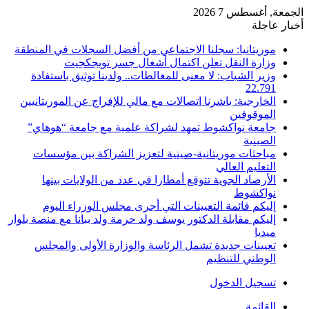
الجمعة, أغسطس 7 2026
أخبار عاجلة
موريتانيا: سجلنا الاجتماعي من أفضل السجلات في المنطقة
وزارة النقل تعلن اكتمال أشغال جسر تويجكجيت
وزير الشباب: لا معنى للمغالطات.. ولدينا توثيق باستفادة
22.791
الخارجية: باشرنا اتصالات مع مالي للإفراج عن الموريتانيين
الموقوفين
جامعة نواكشوط تمهد لشراكة علمية مع جامعة “هوهاي”
الصينية
مباحثات موريتانية-صينية لتعزيز الشراكة بين مؤسسات
التعليم العالي
الأرصاد الجوية تتوقع أمطارا في عدد من الولايات بينها
نواكشوط
إليكم قائمة التعيينات التي أجرى مجلس الوزراء اليوم
إليكم مقابلة الدكتور يوسف ولد حرمة ولد ببانا مع منصة بلوار
ميديا
تعيينات جديدة تشمل الرئاسة والوزارة الأولى والمجلس
الوطني للتنظيم
تسجيل الدخول
القائمة