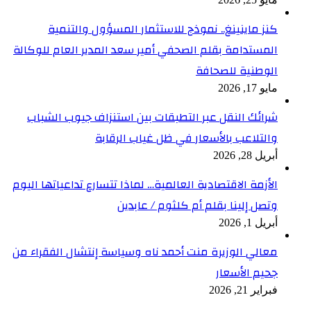
كنز ماينينغ.. نموذج للاستثمار المسؤول والتنمية
المستدامة بقلم الصحفي أمير سعد المدير العام للوكالة
الوطنية للصحافة
مايو 17, 2026
شرائك النقل عبر التطبقات بين استنزاف جيوب الشباب
والتلاعب بالأسعار في ظل غياب الرقابة
أبريل 28, 2026
الأزمة الاقتصادية العالمية… لماذا تتسارع تداعياتها اليوم
وتصل إلينا بقلم أم كلثوم / عابدين
أبريل 1, 2026
معالي الوزيرة منت أحمد ناه وسياسة إنتشال الفقراء من
جحيم الأسعار
فبراير 21, 2026