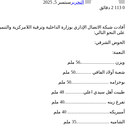
التحرير
سبتمبر 5, 2025
0
113
2 دقائق
أفادت شبكة الاتصال الإداري بوزارة الداخلية وترقية اللامركزية والت
على النحو التالي:
الحوض الشرقي:
النعمة:
ويزن …………………..56 ملم
شعبة أولاد الفاقي ………..50 ملم
بوخزامه …………………….50 ملم
طيبت أهل سيدي اعلي………… 48 ملم
تفرغ زينه ……………………….40 ملم
أمبيريكه………………………. 40 ملم
الشاميه ………………….35 ملم