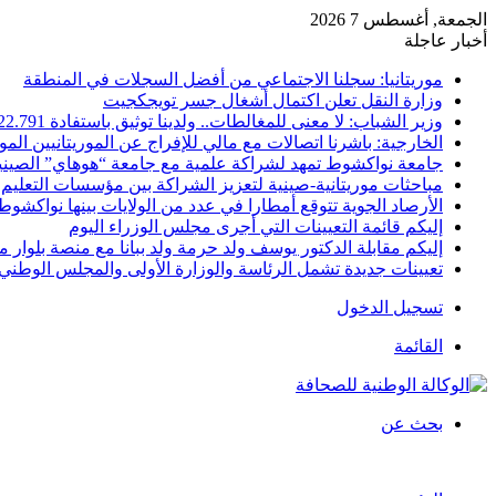
الجمعة, أغسطس 7 2026
أخبار عاجلة
موريتانيا: سجلنا الاجتماعي من أفضل السجلات في المنطقة
وزارة النقل تعلن اكتمال أشغال جسر تويجكجيت
وزير الشباب: لا معنى للمغالطات.. ولدينا توثيق باستفادة 22.791
الخارجية: باشرنا اتصالات مع مالي للإفراج عن الموريتانيين الم
جامعة نواكشوط تمهد لشراكة علمية مع جامعة “هوهاي” الصيني
مباحثات موريتانية-صينية لتعزيز الشراكة بين مؤسسات التعليم 
الأرصاد الجوية تتوقع أمطارا في عدد من الولايات بينها نواكشوط
إليكم قائمة التعيينات التي أجرى مجلس الوزراء اليوم
إليكم مقابلة الدكتور يوسف ولد حرمة ولد ببانا مع منصة بلوار مي
تعيينات جديدة تشمل الرئاسة والوزارة الأولى والمجلس الوطني 
تسجيل الدخول
القائمة
بحث عن