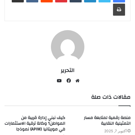
طباعة
التحرير
يوتيوب
موقع
فيسبوك
مقالات ذات صلة
الويب
منصة رقمية لمتابعة مسار
كيف نبني إدارة قريبة من
التمثيلية النقابية
المواطن؟ وكالة ترقية الاستثمارات
في موريتانيا (APIM) نموذجا
أكتوبر 7, 2025