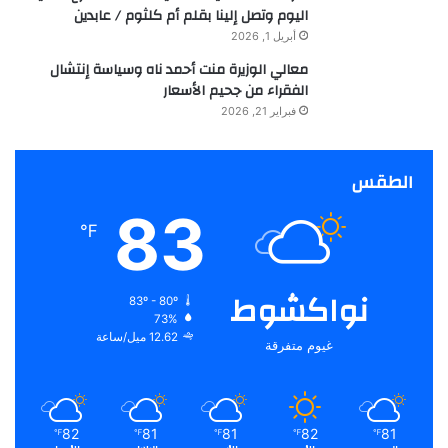
اليوم وتصل إلينا بقلم أم كلثوم / عابدين
أبريل 1, 2026
معالي الوزيرة منت أحمد ناه وسياسة إنتشال
الفقراء من جحيم الأسعار
فبراير 21, 2026
الطقس
83
℉
نواكشوط
83º - 80º
73%
12.62 ميل/ساعة
غيوم متفرقة
82
81
81
82
81
℉
℉
℉
℉
℉