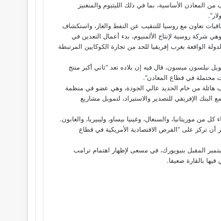
ن المعادن الأساسية، بما في ذلك الليثيوم والمنغنيز
“بلومبرغ” أنه بخصوص غينيا بيساو، فقد وقعت “في فبراير 4 اتفاقيات تعاون مع روسيا للتنقيب عن النفط والغاز، واستكشاف
 شركة روسية لإنتاج الألمنيوم، بدء أعمال التعدين في
ولة الواقعة بغرب إفريقيا للحد من تجارة الكوكايين المرتبطة
ويل نيلسون ميسون، قال فيه إن بلاده تعد “ثاني أكبر منتج
ت محتملة في قطاع المعادن”.
اسب هائلة من خام الحديد عالي الجودة، وهي عضو في منظمة
ا الشهر الماضي اتفاقية بقيمة 3.8 مليار دولار مع البنك الإفريقي للتصدير والاستيراد، لتمويل مشاريع
 أن تركز على “الفرص الاقتصادية الأمريكية في قطاع
بتمبر المقبل بنيويورك، في مسعى لإظهار اهتمام ترامب
 فيها بالقارة ضعيفا.