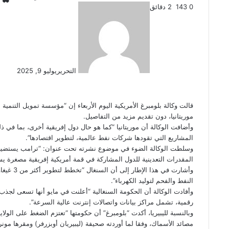
0
143
2 دقائق
التحرير
يوليو 9, 2025
قالت وكالة بلومبرغ الأمريكية اليوم الأربعاء إن “مؤسسة تمويل التنمية ا
موريتانيا، دون تقديم مزيد من التفاصيل.
وأضافت الوكالة أن موريتانيا “كما هو حال دول إفريقية أخرى، بما في ذ
المشاريع التي تقودها شركات نفط عالمية، لتطوير اقتصادها”.
وسلطت الوكالة الضوء في موضوع نشرته تحت عنوان: “ترامب يستضيف ق
المقدرات التعدينية للدول المشاركة في قمة أمريكية إفريقية مصغرة يس
النفط والفحم لتوليد الكهرباء”.
رقمية، تشمل مراكز بيانات واتصالات إنترنت عالية السرعة”.
وبالنسبة لليبيريا، أكدت “بلومبرغ” أن حكومتها “تعتزم الضغط على الولاي
مصائد الأسماك، وفقا لما أوردته صحيفة (ليبيريان أوبزرفر) ومقرها مونر