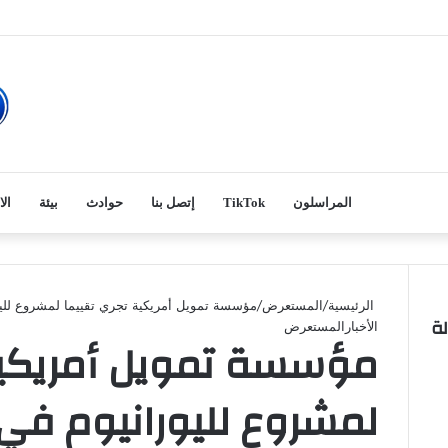
المراسلون
TikTok
إتصل بنا
حوادث
بيئة
الا
الرئيسية
/
المستعرض
/
مؤسسة تمويل أمريكية تجري تقييما لمشروع لليور
لة
الأخبار
المستعرض
مؤسسة تمويل أمريكية
لمشروع لليورانيوم في م