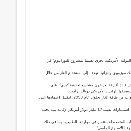
لدولية الأمريكية، تجري تقييما لمشروع لليورانيوم” في
لك موزمبيق وتنزانيا، تهدف إلى استخدام الغاز من خلال
ادة أفارقة يعرضون مشاريع تعدينية كبرى”، على
تضيفها الرئيس الأمريكي دونالد ترامب.
وأشارت في هذا الإطار إلى أن السنغال “تخطط لتطوير أكثر من 3 غيغاوات من طاقة الغاز بحلول عام 2050، لتقليل اعتمادها على
وأفادت الوكالة أن الحكومة السنغالية “أعلنت في مايو أنها تسعى لجذب استثمارات بقيمة 1.7 مليار دولار أمريكي لإقامة بنية تحتية
ات المتحدة للاستثمار في مواردها الطبيعية، بما في ذلك
وفيا الأسبوع الماضي”.