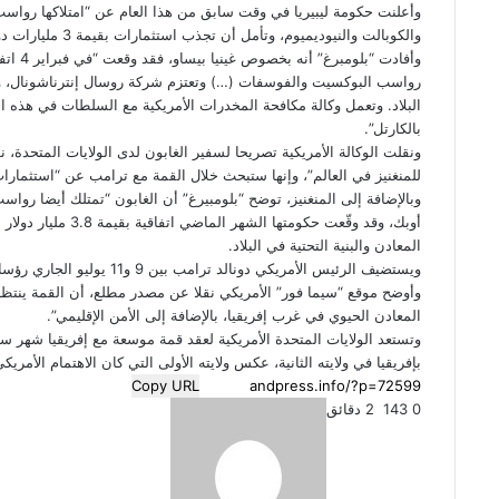
وأعلنت حكومة ليبيريا في وقت سابق من هذا العام عن “امتلاكها رواسب م
والكوبالت والنيوديميوم، وتأمل أن تجذب استثمارات بقيمة 3 مليارات دولار”.
وأفادت 
رواسب البوكسيت والفوسفات (…) وتعتزم شركة روسال إنترناشونال، وهي
البلاد. وتعمل وكالة مكافحة المخدرات الأمريكية مع السلطات في هذه الد
بالكارتل”.
ونقلت الوكالة الأمريكية تصريحا لسفير الغابون لدى الولايات المتحدة، ن
للمنغنيز في العالم”، وإنها ستبحث خلال القمة مع ترامب عن “استثمارا
وبالإضافة إلى المنغنيز، توضح “بلومبيرغ” أن الغابون “تمتلك أيضا رو
أوبك، وقد وقّعت حكومته
المعادن والبنية التحتية في البلاد.
ويستضيف الرئيس الأمريكي دونالد ترامب بين 9 و11 يوليو الجاري رؤساء كل من موريتانيا، والسنغال، وغينيا بيساو، وليبيريا، والغابون.
وأوضح موقع “سيما فور” الأمريكي نقلا عن مصدر مطلع، أن القمة ينتظر
المعادن الحيوي في غرب إفريقيا، بالإضافة إلى الأمن الإقليمي”.
وتستعد الولايات المتحدة الأمريكية لعقد قمة موسعة مع إفريقيا شهر س
بإفريقيا في ولايته الثانية، عكس ولايته الأولى التي كان الاهتمام الأمريكي
Copy URL
0
143
2 دقائق