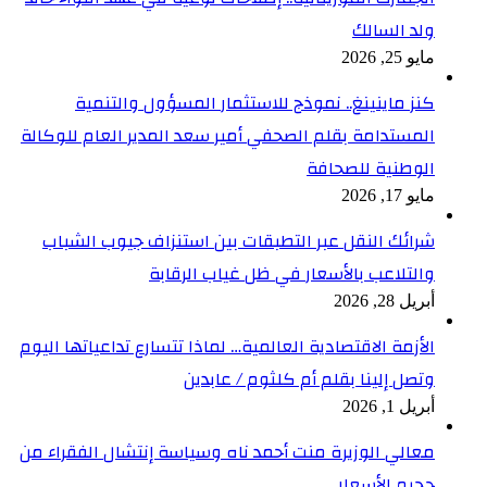
ولد السالك
مايو 25, 2026
كنز ماينينغ.. نموذج للاستثمار المسؤول والتنمية
المستدامة بقلم الصحفي أمير سعد المدير العام للوكالة
الوطنية للصحافة
مايو 17, 2026
شرائك النقل عبر التطبقات بين استنزاف جيوب الشباب
والتلاعب بالأسعار في ظل غياب الرقابة
أبريل 28, 2026
الأزمة الاقتصادية العالمية… لماذا تتسارع تداعياتها اليوم
وتصل إلينا بقلم أم كلثوم / عابدين
أبريل 1, 2026
معالي الوزيرة منت أحمد ناه وسياسة إنتشال الفقراء من
جحيم الأسعار