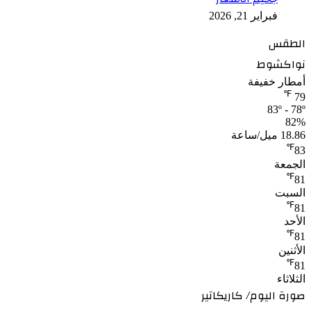
فبراير 21, 2026
الطقس
نواكشوط
أمطار خفيفة
℉
79
83º - 78º
82%
18.86 ميل/ساعة
℉
83
الجمعة
℉
81
السبت
℉
81
الأحد
℉
81
الأثنين
℉
81
الثلاثاء
صورة اليوم/ كاريكاتير