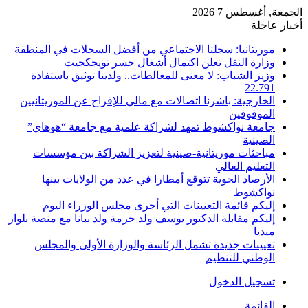
الجمعة, أغسطس 7 2026
أخبار عاجلة
موريتانيا: سجلنا الاجتماعي من أفضل السجلات في المنطقة
وزارة النقل تعلن اكتمال أشغال جسر تويجكجيت
وزير الشباب: لا معنى للمغالطات.. ولدينا توثيق باستفادة
22.791
الخارجية: باشرنا اتصالات مع مالي للإفراج عن الموريتانيين
الموقوفين
جامعة نواكشوط تمهد لشراكة علمية مع جامعة “هوهاي”
الصينية
مباحثات موريتانية-صينية لتعزيز الشراكة بين مؤسسات
التعليم العالي
الأرصاد الجوية تتوقع أمطارا في عدد من الولايات بينها
نواكشوط
إليكم قائمة التعيينات التي أجرى مجلس الوزراء اليوم
إليكم مقابلة الدكتور يوسف ولد حرمة ولد ببانا مع منصة بلوار
ميديا
تعيينات جديدة تشمل الرئاسة والوزارة الأولى والمجلس
الوطني للتنظيم
تسجيل الدخول
القائمة