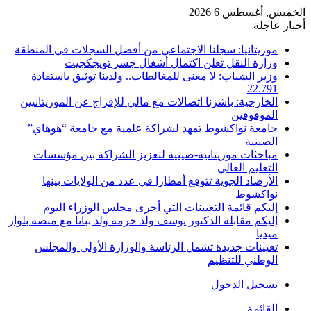
الخميس, أغسطس 6 2026
أخبار عاجلة
موريتانيا: سجلنا الاجتماعي من أفضل السجلات في المنطقة
وزارة النقل تعلن اكتمال أشغال جسر تويجكجيت
وزير الشباب: لا معنى للمغالطات.. ولدينا توثيق باستفادة
22.791
الخارجية: باشرنا اتصالات مع مالي للإفراج عن الموريتانيين
الموقوفين
جامعة نواكشوط تمهد لشراكة علمية مع جامعة “هوهاي”
الصينية
مباحثات موريتانية-صينية لتعزيز الشراكة بين مؤسسات
التعليم العالي
الأرصاد الجوية تتوقع أمطارا في عدد من الولايات بينها
نواكشوط
إليكم قائمة التعيينات التي أجرى مجلس الوزراء اليوم
إليكم مقابلة الدكتور يوسف ولد حرمة ولد ببانا مع منصة بلوار
ميديا
تعيينات جديدة تشمل الرئاسة والوزارة الأولى والمجلس
الوطني للتنظيم
تسجيل الدخول
القائمة