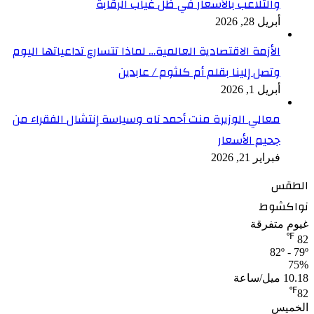
والتلاعب بالأسعار في ظل غياب الرقابة
أبريل 28, 2026
الأزمة الاقتصادية العالمية… لماذا تتسارع تداعياتها اليوم
وتصل إلينا بقلم أم كلثوم / عابدين
أبريل 1, 2026
معالي الوزيرة منت أحمد ناه وسياسة إنتشال الفقراء من
جحيم الأسعار
فبراير 21, 2026
الطقس
نواكشوط
غيوم متفرقة
℉
82
82º - 79º
75%
10.18 ميل/ساعة
℉
82
الخميس