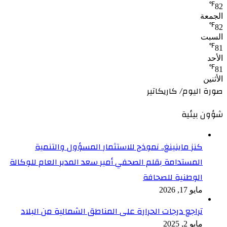
℉
82
الجمعة
℉
82
السبت
℉
81
الأحد
℉
81
الأثنين
صورة اليوم/ كاريكاتير
شؤون بيئية
كنز ماينينغ.. نموذج للاستثمار المسؤول والتنمية
المستدامة بقلم الصحفي أمير سعد المدير العام للوكالة
الوطنية للصحافة
مايو 17, 2026
تراجع درجات الحرارة على المناطق الشمالية من البلاد
مايو 2, 2025