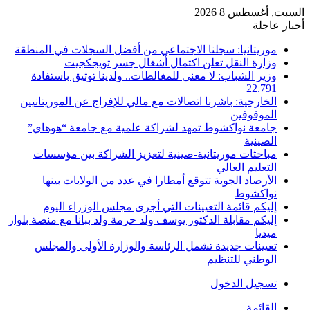
السبت, أغسطس 8 2026
أخبار عاجلة
موريتانيا: سجلنا الاجتماعي من أفضل السجلات في المنطقة
وزارة النقل تعلن اكتمال أشغال جسر تويجكجيت
وزير الشباب: لا معنى للمغالطات.. ولدينا توثيق باستفادة
22.791
الخارجية: باشرنا اتصالات مع مالي للإفراج عن الموريتانيين
الموقوفين
جامعة نواكشوط تمهد لشراكة علمية مع جامعة “هوهاي”
الصينية
مباحثات موريتانية-صينية لتعزيز الشراكة بين مؤسسات
التعليم العالي
الأرصاد الجوية تتوقع أمطارا في عدد من الولايات بينها
نواكشوط
إليكم قائمة التعيينات التي أجرى مجلس الوزراء اليوم
إليكم مقابلة الدكتور يوسف ولد حرمة ولد ببانا مع منصة بلوار
ميديا
تعيينات جديدة تشمل الرئاسة والوزارة الأولى والمجلس
الوطني للتنظيم
تسجيل الدخول
القائمة