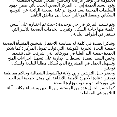
الحكومة في توفير الرعاية والتأمين الصحي للفئات الضعيفة”.
ونوه السيد العمدة إبي أن المركز الصحي الجديد يأتي ضمن جهود
السلطات المحلية لسد فجوة الرعاية الصحية الناتجة عن التوسع
السكاني وضغط المرحّلين جديدا إلى مناطق التأهيل.
وتم تشييد المركز في حي بوحديدة ؛ حيث تم اختياره على أسس
علمية منها حاجة السكان وتقريب الخدمات الصحية للأسر التي
تستقر في أطراف البلدية .
وشكر العمدة في كلمة له بمناسبة الاحتفال بتدشين المنشأة الصحية
جمعية النجاة الخيرية الكويتية، التي تولت تمويل المركز ؛ كما شكر
العمدة جمعية اليد العليا في موريتانيا التي أشرفت على تنفيذه.
وخص السيد العمدة السلطات الإدارية على تسهيل اجراءات المنح
وتسهيل العمل في المشروع الذي يُشكل مطلبا للبلدية ولسكان
توجنين .
وحضر حفل التدشين والي ولاية نواكشوط الشمالية وحاكم مقاطعة
توجنين ؛ قادة الأجهزة الأمنية بالاضافة إلي ممثل جمعية اليد العليا
في موريتانيا ؛ و مندوب وزارة الصحة.
كما حضر الحفل عدد من المستشارين البلدين ورؤساء مكاتب آباء
التلاميذ في المقاطعة.