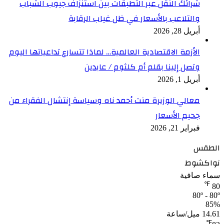
شرائك النقل عبر التطبقات بين استنزاف جيوب الشباب
والتلاعب بالأسعار في ظل غياب الرقابة
أبريل 28, 2026
الأزمة الاقتصادية العالمية… لماذا تتسارع تداعياتها اليوم
وتصل إلينا بقلم أم كلثوم / عابدين
أبريل 1, 2026
معالي الوزيرة منت أحمد ناه وسياسة إنتشال الفقراء من
جحيم الأسعار
فبراير 21, 2026
الطقس
نواكشوط
سماء صافية
℉
80
80º - 80º
85%
14.61 ميل/ساعة
℉