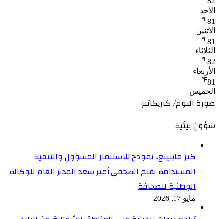
82
الأحد
℉
81
الأثنين
℉
81
الثلاثاء
℉
82
الأربعاء
℉
81
الخميس
صورة اليوم/ كاريكاتير
شؤون بيئية
كنز ماينينغ.. نموذج للاستثمار المسؤول والتنمية
المستدامة بقلم الصحفي أمير سعد المدير العام للوكالة
الوطنية للصحافة
مايو 17, 2026
تراجع درجات الحرارة على المناطق الشمالية من البلاد