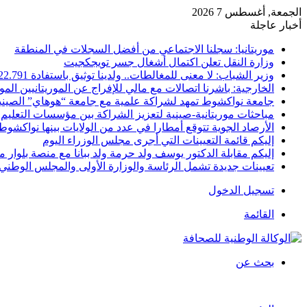
الجمعة, أغسطس 7 2026
أخبار عاجلة
موريتانيا: سجلنا الاجتماعي من أفضل السجلات في المنطقة
وزارة النقل تعلن اكتمال أشغال جسر تويجكجيت
وزير الشباب: لا معنى للمغالطات.. ولدينا توثيق باستفادة 22.791
الخارجية: باشرنا اتصالات مع مالي للإفراج عن الموريتانيين الم
جامعة نواكشوط تمهد لشراكة علمية مع جامعة “هوهاي” الصيني
مباحثات موريتانية-صينية لتعزيز الشراكة بين مؤسسات التعليم 
الأرصاد الجوية تتوقع أمطارا في عدد من الولايات بينها نواكشوط
إليكم قائمة التعيينات التي أجرى مجلس الوزراء اليوم
إليكم مقابلة الدكتور يوسف ولد حرمة ولد ببانا مع منصة بلوار مي
تعيينات جديدة تشمل الرئاسة والوزارة الأولى والمجلس الوطني 
تسجيل الدخول
القائمة
بحث عن