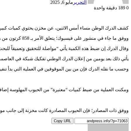
التحرير
مايو 6, 2025
0
189
دقيقة واحدة
كشف الدرك الوطن مساء أمس الاثنين، عن مخزن يحتوي كميات كبيرة 
ووفق ما جاء في منشور على فيسبوك؛ يتعلق الأمر بـ 858 كرتون من هذه المواد، إضافة لبعض مواد التجميل “المسرطنة”.
وقال الدرك إن ضبط هذه الكمية يأتي “مواصلة للتحقيق وتعميقاً للبح
يأتي ذلك بعد يومين من إعلان الدرك الوطني تفكيك شبكة في العاصمة نواكشوط تضم 14 شخصاً يمتهنون استيراد
وحسب ما نقله الدرك فإن من بين الموقوفين في العملية التي بدأ ت
ومكنت العملية من ضبط كميات “معتبرة” من الحبوب المهلوسة إضافة 
ووفق ذات المصادر؛ فإن الحبوب المصادرة كانت مخزنة إلى جانب مواد 
Copy URL