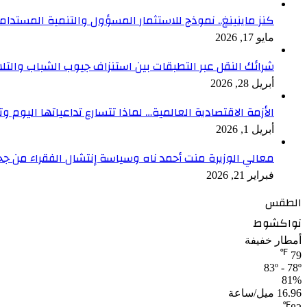
كنز ماينينغ.. نموذج للاستثمار المسؤول والتنمية المستدام
مايو 17, 2026
شرائك النقل عبر التطبقات بين استنزاف جيوب الشباب والتلا
أبريل 28, 2026
الأزمة الاقتصادية العالمية… لماذا تتسارع تداعياتها اليوم وت
أبريل 1, 2026
معالي الوزيرة منت أحمد ناه وسياسة إنتشال الفقراء من جح
فبراير 21, 2026
الطقس
نواكشوط
أمطار خفيفة
℉
79
83º - 78º
81%
16.96 ميل/ساعة
℉