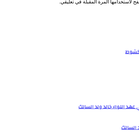
ح لاستخدامها المرة المقبلة في تعليقي.
اكشوط
 عهد اللواء خالد ولد السالك
د السالك