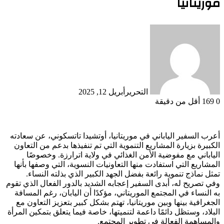
موريتانيا
التحرير
أبريل 12, 2025
0
169
أقل من دقيقة
أعرب السفير الياباني في موريتانيا، أوتشيدا تاتسكوني، عن سعادته
الكبيرة بزيارة المشاريع التنموية التي تم تنفيذها بدعم من التعاون
الياباني مع مفوضية الأمن الغذائي في ولاية اترارزة. وخصوصًا
المشاريع التي استفادت منها التعاونيات النسوية، التي وصفها بأنها
تمثل نماذج تنموية رائعة بفضل الجهد الكبير الذي بذلته النساء.
وفي تصريح له، أبدى السفير إعجابه الشديد بالدور الفعال الذي تقوم
به النساء في المجتمع الموريتاني، مؤكدًا أن اليابان، رغم المسافة
الجغرافية بينها وبين موريتانيا، تهتم بشكل كبير بتعزيز التعاون مع
البلاد، وستظل دائمًا داعمة لتنميتها، خاصة فيما يتعلق بتمكين المرأة
والمساهمة الفعالة في تطوير المجتمع.