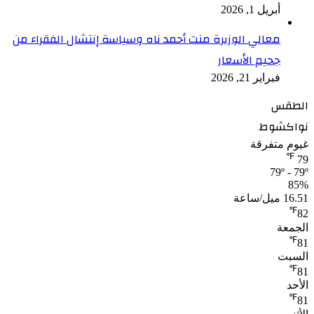
أبريل 1, 2026
معالي الوزيرة منت أحمد ناه وسياسة إنتشال الفقراء من
جحيم الأسعار
فبراير 21, 2026
الطقس
نواكشوط
غيوم متفرقة
℉
79
79º - 79º
85%
16.51 ميل/ساعة
℉
82
الجمعة
℉
81
السبت
℉
81
الأحد
℉
81