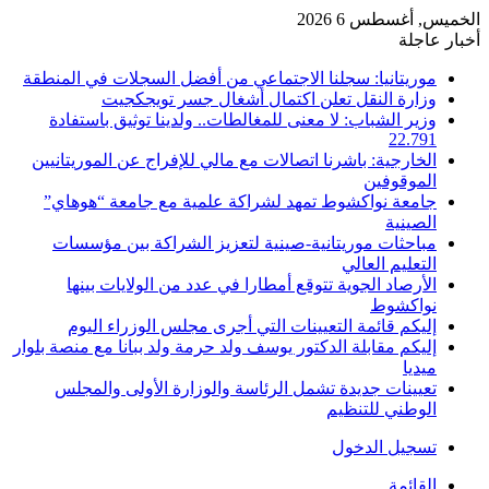
الخميس, أغسطس 6 2026
أخبار عاجلة
موريتانيا: سجلنا الاجتماعي من أفضل السجلات في المنطقة
وزارة النقل تعلن اكتمال أشغال جسر تويجكجيت
وزير الشباب: لا معنى للمغالطات.. ولدينا توثيق باستفادة
22.791
الخارجية: باشرنا اتصالات مع مالي للإفراج عن الموريتانيين
الموقوفين
جامعة نواكشوط تمهد لشراكة علمية مع جامعة “هوهاي”
الصينية
مباحثات موريتانية-صينية لتعزيز الشراكة بين مؤسسات
التعليم العالي
الأرصاد الجوية تتوقع أمطارا في عدد من الولايات بينها
نواكشوط
إليكم قائمة التعيينات التي أجرى مجلس الوزراء اليوم
إليكم مقابلة الدكتور يوسف ولد حرمة ولد ببانا مع منصة بلوار
ميديا
تعيينات جديدة تشمل الرئاسة والوزارة الأولى والمجلس
الوطني للتنظيم
تسجيل الدخول
القائمة