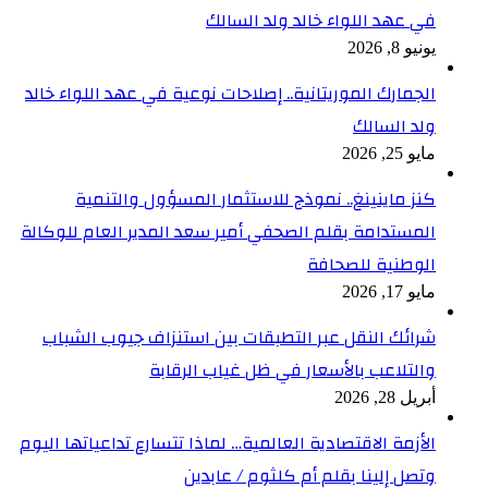
في عهد اللواء خالد ولد السالك
يونيو 8, 2026
الجمارك الموريتانية.. إصلاحات نوعية في عهد اللواء خالد
ولد السالك
مايو 25, 2026
كنز ماينينغ.. نموذج للاستثمار المسؤول والتنمية
المستدامة بقلم الصحفي أمير سعد المدير العام للوكالة
الوطنية للصحافة
مايو 17, 2026
شرائك النقل عبر التطبقات بين استنزاف جيوب الشباب
والتلاعب بالأسعار في ظل غياب الرقابة
أبريل 28, 2026
الأزمة الاقتصادية العالمية… لماذا تتسارع تداعياتها اليوم
وتصل إلينا بقلم أم كلثوم / عابدين