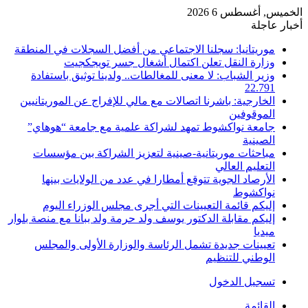
الخميس, أغسطس 6 2026
أخبار عاجلة
موريتانيا: سجلنا الاجتماعي من أفضل السجلات في المنطقة
وزارة النقل تعلن اكتمال أشغال جسر تويجكجيت
وزير الشباب: لا معنى للمغالطات.. ولدينا توثيق باستفادة
22.791
الخارجية: باشرنا اتصالات مع مالي للإفراج عن الموريتانيين
الموقوفين
جامعة نواكشوط تمهد لشراكة علمية مع جامعة “هوهاي”
الصينية
مباحثات موريتانية-صينية لتعزيز الشراكة بين مؤسسات
التعليم العالي
الأرصاد الجوية تتوقع أمطارا في عدد من الولايات بينها
نواكشوط
إليكم قائمة التعيينات التي أجرى مجلس الوزراء اليوم
إليكم مقابلة الدكتور يوسف ولد حرمة ولد ببانا مع منصة بلوار
ميديا
تعيينات جديدة تشمل الرئاسة والوزارة الأولى والمجلس
الوطني للتنظيم
تسجيل الدخول
القائمة