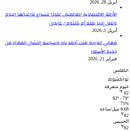
أبريل 28, 2026
الأزمة الاقتصادية العالمية… لماذا تتسارع تداعياتها اليوم
وتصل إلينا بقلم أم كلثوم / عابدين
أبريل 1, 2026
معالي الوزيرة منت أحمد ناه وسياسة إنتشال الفقراء من
جحيم الأسعار
فبراير 21, 2026
الطقس
نواكشوط
غيوم متفرقة
℉
82
82º - 79º
75%
8.68 ميل/ساعة
℉
82
الخميس
℉
82