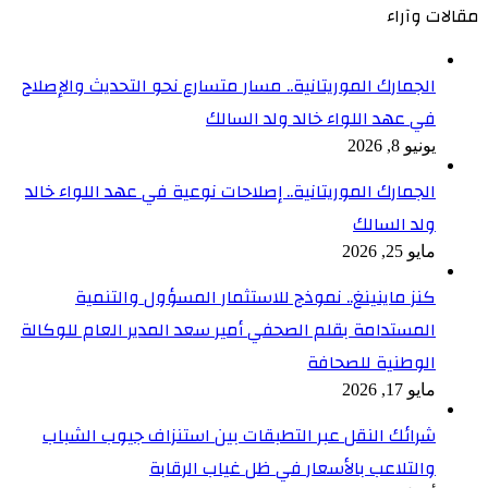
مقالات وآراء
الجمارك الموريتانية.. مسار متسارع نحو التحديث والإصلاح
في عهد اللواء خالد ولد السالك
يونيو 8, 2026
الجمارك الموريتانية.. إصلاحات نوعية في عهد اللواء خالد
ولد السالك
مايو 25, 2026
كنز ماينينغ.. نموذج للاستثمار المسؤول والتنمية
المستدامة بقلم الصحفي أمير سعد المدير العام للوكالة
الوطنية للصحافة
مايو 17, 2026
شرائك النقل عبر التطبقات بين استنزاف جيوب الشباب
والتلاعب بالأسعار في ظل غياب الرقابة