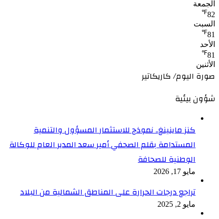
الجمعة
℉
82
السبت
℉
81
الأحد
℉
81
الأثنين
صورة اليوم/ كاريكاتير
شؤون بيئية
كنز ماينينغ.. نموذج للاستثمار المسؤول والتنمية
المستدامة بقلم الصحفي أمير سعد المدير العام للوكالة
الوطنية للصحافة
مايو 17, 2026
تراجع درجات الحرارة على المناطق الشمالية من البلاد
مايو 2, 2025