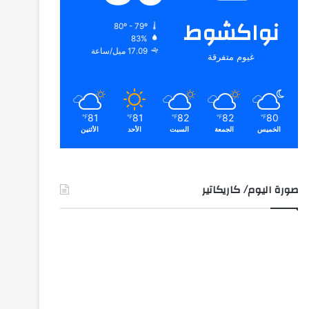
نواكشوط
80º - 79º
83%
17.09 ميل/ساعة
غيوم متفرقة
81
81
82
82
80
℉
℉
℉
℉
℉
الخميس
الجمعة
السبت
الأحد
الأثنين
صورة اليوم/ كاريكاتير