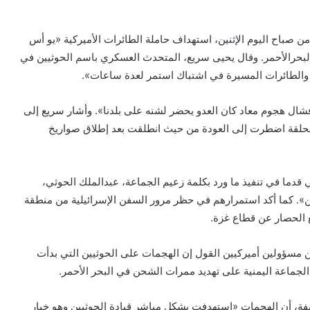
ن صباح اليوم الإثنين، استهداف حاملة الطائرات الأميركية «يو أس
ثانية خلال 24 ساعة في شمال البحرالأحمر. وقال يحيى سريع، المتحدث العسكري باسم الحوثيين في
ة والطائرات المسيرة في اشتباك استمر لعدة ساعات».
شال هجوم معاد كان العدو يحضر لشنه على بلدنا». وأشار سريع إلى
المحلقة اضطرت إلى العودة من حيث انطلقت بعد إطلاق صواريخ
ما في تنفيذ ما ورد بكلمة زعيم الجماعة، عبدالملك الحوثي،
ن». كما أكد استمرارهم في حظر مرور السفن الإسرائيلية من منطقة
ع الحصار عن قطاع غزة.
 مسؤولين أميركيين القول إن الهجمات على الحوثيين التي بدأت
ماعة اليمنية على تهديد ممرات الشحن في البحر الأحمر.
فة، أن الهجمات «استهدفت بشكل مباشر قيادة الحوثيين وهو خيار