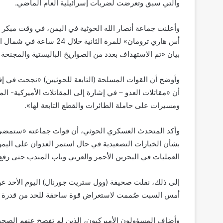
والتي سبق وتعرضت لضربات إسرائيلية العام الماضي.
وأعلنت جماعة أنصار الله الحوثية في اليمن، في وقت مبكر م
أس هاري ترومان» للمرة ال
بيان «تم الاستهداف بعدد من الصواريخ الباليستية والمجنح
وأوضح أن القوات المسلحة (التابعة للحوثيين) «نجحت في إف
أن «مقاتلات العدو – في إشارة إلى المقاتلات الأميركية- 
ومسيرات على حاملة الطائرات والقطع التابعة لها».
وأكد المتحدث العسكري الحوثي، أن قوات جماعته «ستمضي قد
بشأن الخيارات التصعيدية في حال استمر العدوان على اليم
العمليات في البحرين الأحمر والعربي وباب المندب حتى رف
إلى ذلك، نقلت صحيفة (وول ستريت جورنال) اليوم الأحد عن
أمس السبت صُممت لاستعراض قوة ساحقة للحد من قدرة الج
وأضاف المسؤولون الأميركيون، الذين لم تفصح عنهم الصحي