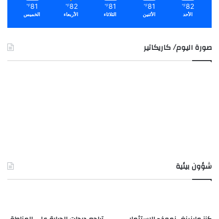
81
82
81
81
82
℉
℉
℉
℉
℉
الأحد
الأثنين
الثلاثاء
الأربعاء
الخميس
صورة اليوم/ كاريكاتير
شؤون بيئية