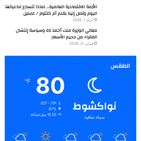
الأزمة الاقتصادية العالمية… لماذا تتسارع تداعياتها
اليوم وتصل إلينا بقلم أم كلثوم / عابدين
أبريل 1, 2026
معالي الوزيرة منت أحمد ناه وسياسة إنتشال
الفقراء من جحيم الأسعار
فبراير 21, 2026
الطقس
80
℉
نواكشوط
82º - 79º
87%
15.52 ميل/ساعة
سماء صافية