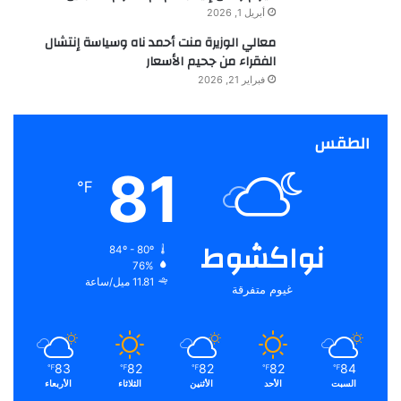
أبريل 1, 2026
معالي الوزيرة منت أحمد ناه وسياسة إنتشال
الفقراء من جحيم الأسعار
فبراير 21, 2026
الطقس
81
℉
نواكشوط
84º - 80º
76%
11.81 ميل/ساعة
غيوم متفرقة
83
82
82
82
84
℉
℉
℉
℉
℉
السبت
الأحد
الأثنين
الثلاثاء
الأربعاء