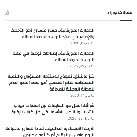
مقالات وآراء
الجمارك الموريتانية.. مسار متسارع نحو التحديث
والإصلاح في عهد اللواء خالد ولد السالك
يونيو 8, 2026
الجمارك الموريتانية.. إصلاحات نوعية في عهد
اللواء خالد ولد السالك
مايو 25, 2026
كنز ماينينغ.. نموذج للاستثمار المسؤول والتنمية
المستدامة بقلم الصحفي أمير سعد المدير العام
للوكالة الوطنية للصحافة
مايو 17, 2026
شرائك النقل عبر التطبقات بين استنزاف جيوب
الشباب والتلاعب بالأسعار في ظل غياب الرقابة
أبريل 28, 2026
الأزمة الاقتصادية العالمية… لماذا تتسارع تداعياتها
اليوم وتصل إلينا بقلم أم كلثوم / عابدين