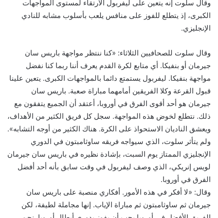
وقال سلوت إنه يتعين على ليفربول الارتقاء لمستوى المواجهات
الكبرى، إذ يتطلع للفوز على منافس يلعب بأسلوب مشابه للنادي
الإنجليزي.
وقال سلوت للصحافيين الثلاثاء: «كنا ننتظر مواجهة باريس سان
جيرمان أو بنفيكا. أي متابع لكرة القدم يعرف أننا ربما كنا نفضل
مواجهة بنفيكا. ليفربول يستمتع دائما بالمواجهات الكبرى. يتعين علينا
قبول القرعة وكلا الفريقين أمامهما مباراة صعبة. باريس سان
جيرمان هو أحد أقوى الفرق في أوروبا، أعتقد أن الجميع يتفقون مع
ذلك. نتطلع لخوض هذه المواجهة. سجل كل فريق الكثير من الأهداف،
ويعشق الناديان الاستحواذ على الكرة. هناك الكثير من أوجه التشابه».
ولم يتأثر سلوت، الذي سيواجه فريقه ساوثامبتون في الدوري
الإنجليزي الممتاز يوم السبت، بإشادة نظيره في باريس سان جيرمان
لويس إنريكي، الذي وصف ليفربول في وقت سابق بأنه أحد أفضل
الفرق في أوروبا.
وقال: «لا أفكر في هذه الأمور. أفكاري منصبة على باريس سان
جيرمان ثم ساوثامبتون ثم مباراة الإياب. إنها مجاملة لطيفة، لكن
الفريق الأفضل في أوروبا يجب أن يفوز بدوري أبطال أوروبا. نحن