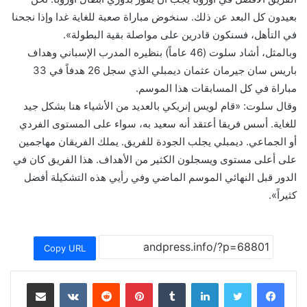
بعيدون كل البعد عن ذلك. سنخوض مباراة صعبة للغاية غدا وإذا نجحنا
في التأهل، فسنكون قادرين على مواصلة بقية البطولة».
وبالمثل، أشاد سلوت (46 عاماً) بنظيره المدرب الإسباني وهداف
باريس سان جيرمان عثمان ديمبلي الذي سجل 26 هدفاً في 33
مباراة في كل المسابقات هذا الموسم.
وقال سلوت: «قام لويس إنريكي بالعديد من الأشياء هنا بشكل جيد
للغاية. أسس فريقا أعتقد أنه سعيد به، سواء على المستوى الفردي
أو الجماعي. ديمبلي يجلب الجودة للفريق. يملك الفريقان مهاجمين
على أعلى مستوى ويسجلون الكثير من الأهداف. هذا الفريق كان في
الدور قبل النهائي الموسم الماضي وفي رأيي هذه التشكيلة أفضل
كثيراً».
Copy URL
لينكدإن
بينتيريست
مشاركة عبر البريد