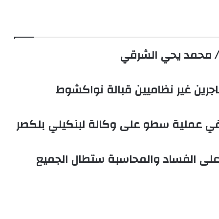
و
ب
ع
ب
و
ا
ك
ل
و
ه ؟/ محمد يحي الشرقي
ي
ب
في عملية سطو على وكالة لبنكيلي بلكصر
ء على الفساد والمحاسبة ستطال الجميع