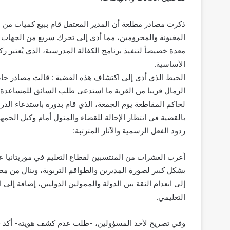
ذكرت مصادر مطلعة أن المدير المعتقل قام ببيع كميات من ال
المغبونة والمحرومين، مما أدى إلى تحرك سريع من الجهات الر
معدة خصيصاً لتنفيذ برنامج الكفالة المدرسية، الذي يُعتبر ر
الأساسية.
الخيط الذي أدى إلى اكتشاف هذه القضية : قالت مصادر خاصة
الرمال قريبا من القرية ما استدعى طلب السائق للمساعدة من 
لحاكم المقاطعة يوم الجمعة، الذي قام بدوره باستدعاء الدر
بالقضية في انتظار الإحالة للقضاء والمثول أمام وكيل الجمهو
ردود الفعل الرسمية والآثار المترتبة:
أعرب العشرات من المنتسبين لقطاع التعليم في موريتانيا ع
بشكل كبير لصورة المديرين والطواقم التربوية، وينال من مص
إلى انعدام الثقة بين الدولة والممولين الدوليين، إضافة إلى
التعليمي.
وفي تصريح لأحد المسؤولين، -طلب عدم كشف هويته- أكد فيه 