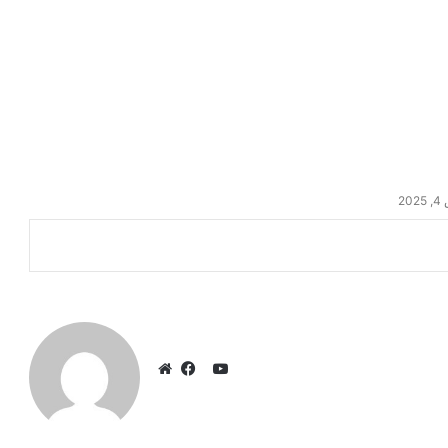
20
ي
و
ف
م
ت
ي
و
ي
س
ق