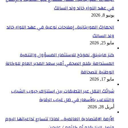
في عهد اللواء خالد ولد السالك
يونيو 8, 2026
الجمارك الموريتانية.. إصلاحات نوعية في عهد اللواء خالد
ولد السالك
مايو 25, 2026
كنز ماينينغ.. نموذج للاستثمار المسؤول والتنمية
المستدامة بقلم الصحفي أمير سعد المدير العام للوكالة
الوطنية للصحافة
مايو 17, 2026
شرائك النقل عبر التطبقات بين استنزاف جيوب الشباب
والتلاعب بالأسعار في ظل غياب الرقابة
أبريل 28, 2026
الأزمة الاقتصادية العالمية… لماذا تتسارع تداعياتها اليوم
وتصل إلينا بقلم أم كلثوم / عابدين