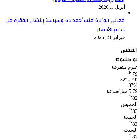
أبريل 1, 2026
معالي الوزيرة منت أحمد ناه وسياسة إنتشال الفقراء من
جحيم الأسعار
فبراير 21, 2026
الطقس
نواكشوط
غيوم متفرقة
℉
79
82º - 79º
87%
5.79 ميل/ساعة
℉
82
الخميس
℉
83
الجمعة
℉
83
السبت
℉
82