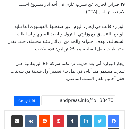
19 فبراير الجاري عن تسرب غازي في أحد آبار مشروع آحميم
لاستخراج الغاز (GTA).
الوزارة قالت في إيجاز، اليوم، عبر صفحتها بالفيسبوك إنها تتابع
الوضع بالتنسيق مع وزارتي البترول والصيد البحري والسلطات
السنغالية، بهدف احتواءه والحد من أي آثار بيئية محتملة، حيث تقدر
احتياطيات حقل السلحفاة بـ 25 تريليون قدم مكعب.
إيجاز الوزارة أتى بعد حديث عن تكتم شركة BP البريطانية على
تسرب مستمر منذ أيام، في ظل بدء تصدير أول شحنة من شحنات
حقل آحميم للغاز السبت الماضي.
Copy URL
لينكدإن
بينتيريست
مشاركة عبر البريد
طباعة