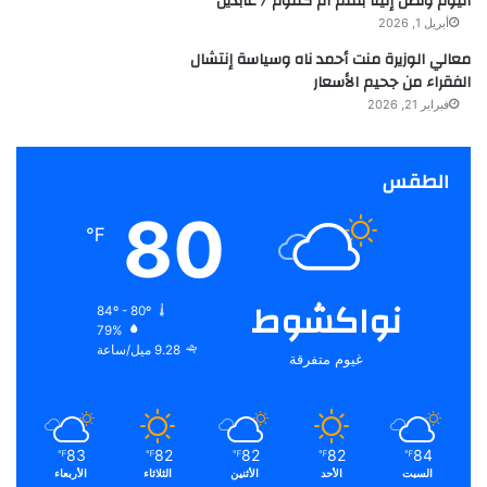
اليوم وتصل إلينا بقلم أم كلثوم / عابدين
أبريل 1, 2026
معالي الوزيرة منت أحمد ناه وسياسة إنتشال
الفقراء من جحيم الأسعار
فبراير 21, 2026
الطقس
80
℉
نواكشوط
84º - 80º
79%
9.28 ميل/ساعة
غيوم متفرقة
83
82
82
82
84
℉
℉
℉
℉
℉
السبت
الأحد
الأثنين
الثلاثاء
الأربعاء