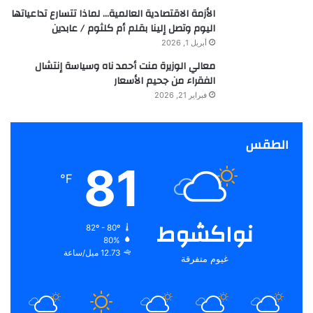
الأزمة الاقتصادية العالمية… لماذا تتسارع تداعياتها
اليوم وتصل إلينا بقلم أم كلثوم / عابدين
أبريل 1, 2026
معالي الوزيرة منت أحمد ناه وسياسة إنتشال
الفقراء من جحيم الأسعار
فبراير 21, 2026
الطقس
81
℉
نواكشوط
82º - 80º
80%
12.73 ميل/ساعة
غيوم متفرقة