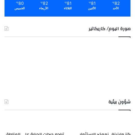
80
82
81
81
82
℉
℉
℉
℉
℉
الأحد
الأثنين
الثلاثاء
الأربعاء
الخميس
صورة اليوم/ كاريكاتير
شؤون بيئية
كنز ماينينغ.. نموذج للاستثمار
تراجع درجات الحرارة على المناطق