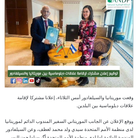
وقعت موريتانيا والسيلفادور أمس الثلاثاء، إعلانا مشتركا لإقامة
علاقات دبلوماسية بين البلدين.
ووقع الإعلان عن الجانب الموريتاني السفير المندوب الدائم لموريتانيا
لدى منظمة الأمم المتحدة سيدي ولد محمد لغظف، وعن السيلفادور
المندوبة الدائمة لها لدى منظمة الأمم المتحدة أگريسلدا جونزاليس