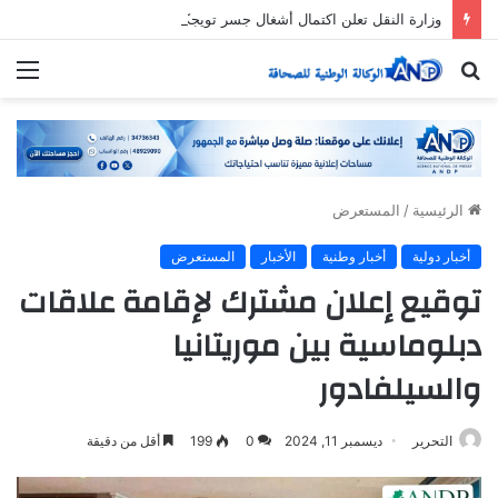
وزارة النقل تعلن اكتمال أشغال جسر تويجكجيت
بحث
الق
عن
الرئيسية
/
المستعرض
أخبار دولية
أخبار وطنية
الأخبار
المستعرض
توقيع إعلان مشترك لإقامة علاقات
دبلوماسية بين موريتانيا
والسيلفادور
التحرير
ديسمبر 11, 2024
0
199
أقل من دقيقة