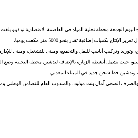
 محطة تحلية المياه في العاصمة الاقتصادية نواذيبو بلغت تكلفتها 2,6 مليار أوقي
 بكميات إضافية تقدر بنحو 5000 متر مكعب يوميا.
، وتوريد وتركيب أنابيب للنقل والتجميع، ومبنى للتشغيل، ومبنى للإدارة
بو، حيث تشمل أنشطة الزيارة بالإضافة لتدشين محطة التحلية وضع ال
، وتدشين خط شحن جديد في الميناء المعدني
والصرف الصحي آمال بنت مولود، والمندوب العام للتضامن الوطني ومكافح