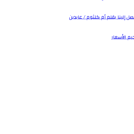
صل إلينا بقلم أم كلثوم / عابدين
يم الأسعار