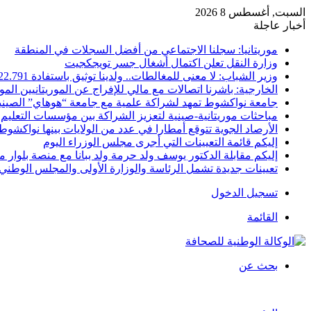
السبت, أغسطس 8 2026
أخبار عاجلة
موريتانيا: سجلنا الاجتماعي من أفضل السجلات في المنطقة
وزارة النقل تعلن اكتمال أشغال جسر تويجكجيت
وزير الشباب: لا معنى للمغالطات.. ولدينا توثيق باستفادة 22.791
الخارجية: باشرنا اتصالات مع مالي للإفراج عن الموريتانيين الم
جامعة نواكشوط تمهد لشراكة علمية مع جامعة “هوهاي” الصيني
مباحثات موريتانية-صينية لتعزيز الشراكة بين مؤسسات التعليم 
الأرصاد الجوية تتوقع أمطارا في عدد من الولايات بينها نواكشوط
إليكم قائمة التعيينات التي أجرى مجلس الوزراء اليوم
إليكم مقابلة الدكتور يوسف ولد حرمة ولد ببانا مع منصة بلوار مي
تعيينات جديدة تشمل الرئاسة والوزارة الأولى والمجلس الوطني 
تسجيل الدخول
القائمة
بحث عن