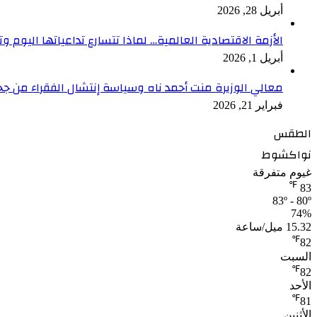
أبريل 28, 2026
الأزمة الاقتصادية العالمية… لماذا تتسارع تداعياتها اليوم وت
أبريل 1, 2026
معالي الوزيرة منت أحمد ناه وسياسة إنتشال الفقراء من جح
فبراير 21, 2026
الطقس
نواكشوط
غيوم متفرقة
℉
83
83º - 80º
74%
15.32 ميل/ساعة
℉
82
السبت
℉
82
الأحد
℉
81
الأثنين