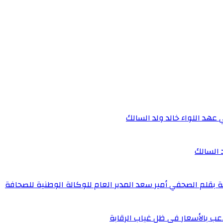
 عهد اللواء خالد ولد السالك
د السالك
ة بقلم الصحفي أمير سعد المدير العام للوكالة الوطنية للصحافة
عب بالأسعار في ظل غياب الرقابة