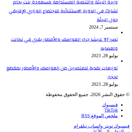
وزيرة البيئة والتنمية المستدامة مسعودة بنت بحام
تشارك في الدورة الاستثنائية للاجتماع الوزاري الإفريقي
حول البيئة
سبتمبر 7, 2024
تضرر 97 عريشا جراء العواصف والأمطار بقرى في تكانت
ولعصابه
يوليو 28, 2023
توزيعات نقدية للمتضررين من العواصف والأمطار بمقطع
لحجار
يوليو 28, 2023
© حقوق النشر 2026، جميع الحقوق محفوظة
فيسبوك
TikTok
ملخص الموقع RSS
فيسبوك
تويتر
واتساب
تيلقرام
زر الذهاب إلى الأعلى