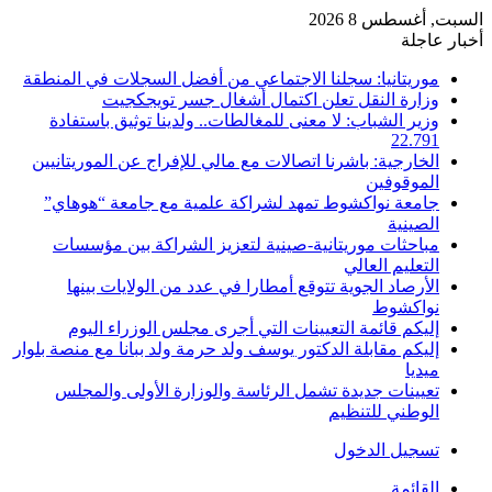
السبت, أغسطس 8 2026
أخبار عاجلة
موريتانيا: سجلنا الاجتماعي من أفضل السجلات في المنطقة
وزارة النقل تعلن اكتمال أشغال جسر تويجكجيت
وزير الشباب: لا معنى للمغالطات.. ولدينا توثيق باستفادة
22.791
الخارجية: باشرنا اتصالات مع مالي للإفراج عن الموريتانيين
الموقوفين
جامعة نواكشوط تمهد لشراكة علمية مع جامعة “هوهاي”
الصينية
مباحثات موريتانية-صينية لتعزيز الشراكة بين مؤسسات
التعليم العالي
الأرصاد الجوية تتوقع أمطارا في عدد من الولايات بينها
نواكشوط
إليكم قائمة التعيينات التي أجرى مجلس الوزراء اليوم
إليكم مقابلة الدكتور يوسف ولد حرمة ولد ببانا مع منصة بلوار
ميديا
تعيينات جديدة تشمل الرئاسة والوزارة الأولى والمجلس
الوطني للتنظيم
تسجيل الدخول
القائمة