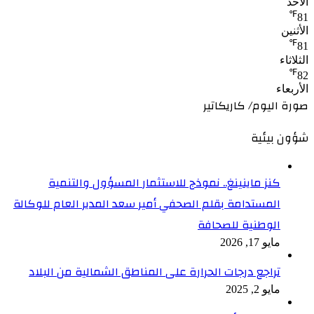
الأحد
℉
81
الأثنين
℉
81
الثلاثاء
℉
82
الأربعاء
صورة اليوم/ كاريكاتير
شؤون بيئية
كنز ماينينغ.. نموذج للاستثمار المسؤول والتنمية
المستدامة بقلم الصحفي أمير سعد المدير العام للوكالة
الوطنية للصحافة
مايو 17, 2026
تراجع درجات الحرارة على المناطق الشمالية من البلاد
مايو 2, 2025