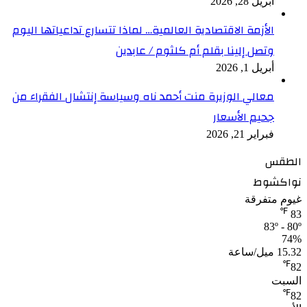
أبريل 28, 2026
الأزمة الاقتصادية العالمية… لماذا تتسارع تداعياتها اليوم
وتصل إلينا بقلم أم كلثوم / عابدين
أبريل 1, 2026
معالي الوزيرة منت أحمد ناه وسياسة إنتشال الفقراء من
جحيم الأسعار
فبراير 21, 2026
الطقس
نواكشوط
غيوم متفرقة
℉
83
83º - 80º
74%
15.32 ميل/ساعة
℉
82
السبت
℉
82