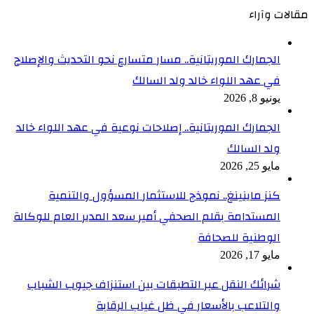
مقالات وآراء
الجمارك الموريتانية.. مسار متسارع نحو التحديث والإصلاح
في عهد اللواء خالد ولد السالك
يونيو 8, 2026
الجمارك الموريتانية.. إصلاحات نوعية في عهد اللواء خالد
ولد السالك
مايو 25, 2026
كنز ماينينغ.. نموذج للاستثمار المسؤول والتنمية
المستدامة بقلم الصحفي أمير سعد المدير العام للوكالة
الوطنية للصحافة
مايو 17, 2026
شرائك النقل عبر التطبقات بين استنزاف جيوب الشباب
والتلاعب بالأسعار في ظل غياب الرقابة