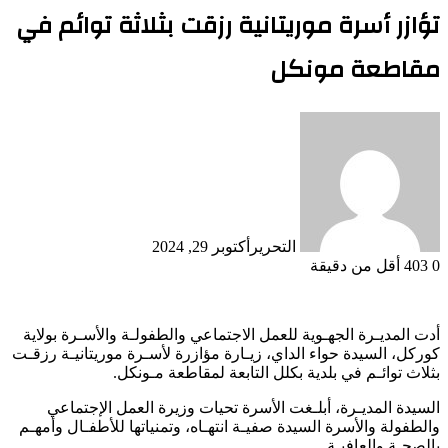
تؤازر أسرة موريتانية رزقت بثلاثة توائم في
مقاطعة مونكل
التحرير
أكتوبر 29, 2024
0
403
أقل من دقيقة
أدت المديـرة الجهـوية للعمل الاجتماعي والطفولـة والأسـرة بولاية
كوركل، السيدة حواء الداي، زيـارة مؤازرة لأسـرة موريتانيـة رزقـت
بثلاث توائـم في بلدية بكلل التابعة لمقاطعة مـونكل.
السيدة المديـرة، أبلـغت الأسرة تحيات وزيرة العمل الإجتماعي
والطفولة والأسرة السيدة صفيـة انتهـاه، وتمنياتها للأطفـال وأمهـم
بالصحـة والعافيـة.