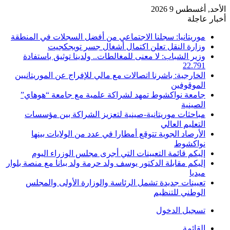
الأحد, أغسطس 9 2026
أخبار عاجلة
موريتانيا: سجلنا الاجتماعي من أفضل السجلات في المنطقة
وزارة النقل تعلن اكتمال أشغال جسر تويجكجيت
وزير الشباب: لا معنى للمغالطات.. ولدينا توثيق باستفادة
22.791
الخارجية: باشرنا اتصالات مع مالي للإفراج عن الموريتانيين
الموقوفين
جامعة نواكشوط تمهد لشراكة علمية مع جامعة “هوهاي”
الصينية
مباحثات موريتانية-صينية لتعزيز الشراكة بين مؤسسات
التعليم العالي
الأرصاد الجوية تتوقع أمطارا في عدد من الولايات بينها
نواكشوط
إليكم قائمة التعيينات التي أجرى مجلس الوزراء اليوم
إليكم مقابلة الدكتور يوسف ولد حرمة ولد ببانا مع منصة بلوار
ميديا
تعيينات جديدة تشمل الرئاسة والوزارة الأولى والمجلس
الوطني للتنظيم
تسجيل الدخول
القائمة