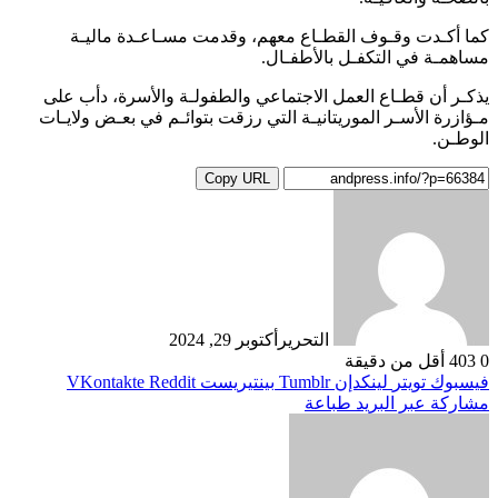
كما أكـدت وقـوف القطـاع معهم، وقدمت مسـاعـدة ماليـة
مساهمـة في التكفـل بالأطفـال.
يذكـر أن قطـاع العمل الاجتماعي والطفولـة والأسرة، دأب على
مـؤازرة الأسـر الموريتانيـة التي رزقت بتوائـم في بعـض ولايـات
الوطـن.
Copy URL
التحرير
أكتوبر 29, 2024
0
403
أقل من دقيقة
فيسبوك
تويتر
لينكدإن
بينتيريست
مشاركة عبر البريد
طباعة