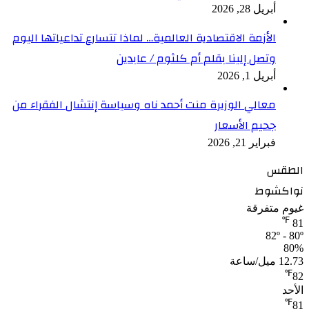
أبريل 28, 2026
الأزمة الاقتصادية العالمية… لماذا تتسارع تداعياتها اليوم
وتصل إلينا بقلم أم كلثوم / عابدين
أبريل 1, 2026
معالي الوزيرة منت أحمد ناه وسياسة إنتشال الفقراء من
جحيم الأسعار
فبراير 21, 2026
الطقس
نواكشوط
غيوم متفرقة
℉
81
82º - 80º
80%
12.73 ميل/ساعة
℉
82
الأحد
℉
81