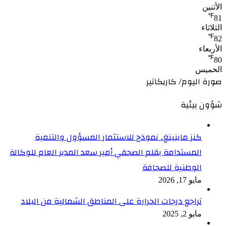
الأثنين
℉
81
الثلاثاء
℉
82
الأربعاء
℉
80
الخميس
صورة اليوم/ كاريكاتير
شؤون بيئية
كنز ماينينغ.. نموذج للاستثمار المسؤول والتنمية
المستدامة بقلم الصحفي أمير سعد المدير العام للوكالة
الوطنية للصحافة
مايو 17, 2026
تراجع درجات الحرارة على المناطق الشمالية من البلاد
مايو 2, 2025