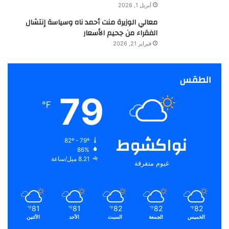
أبريل 1, 2026
معالي الوزيرة منت أحمد ناه وسياسة إنتشال
الفقراء من جحيم الأسعار
فبراير 21, 2026
الطقس
79
℉
نواكشوط
82º - 79º
86%
8.21 ميل/ساعة
غيوم متفرقة
81
81
82
82
82
℉
℉
℉
℉
℉
الخميس
الجمعة
السبت
الأحد
الأثنين