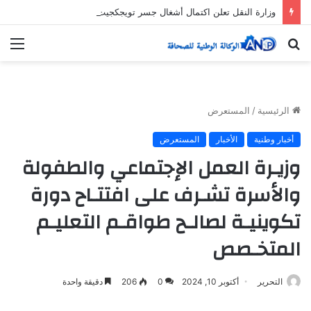
وزارة النقل تعلن اكتمال أشغال جسر تويجكجيت
بحث
الق
عن
الرئيسية
/
المستعرض
أخبار وطنية
الأخبار
المستعرض
وزيـرة العمل الإجتماعي والطفولة
والأسرة تشـرف على افتتـاح دورة
تكوينيـة لصالـح طواقـم التعليـم
المتخـصص
التحرير
أكتوبر 10, 2024
0
206
دقيقة واحدة