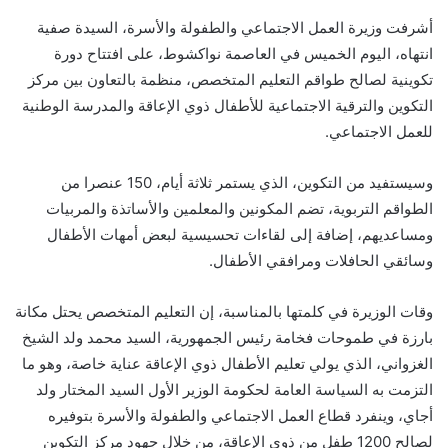
أشرفت وزيرة العمل الاجتماعي والطفولة والأسرة، السيدة صفية
انتهاه، اليوم الخميس في العاصمة نواكشوط، على افتتاح دورة
تكوينية لصالح طواقم التعليم المتخصص، منظمة بالتعاون بين مركز
التكوين والترقية الاجتماعية للأطفال ذوي الإعاقة والمدرسة الوطنية
للعمل الاجتماعي.
وسيستفيد من التكوين، الذي يستمر ثلاثة أيام، 150 عنصرا من
الطواقم التربوية، تضم المكونين والمعلمين والأساتذة والمربيات
ومساعديهم، إضافة إلى لقاءات تحسيسية لبعض أمهات الأطفال
وسائقي الحافلات ومرافقي الأطفال.
وقات الوزيرة في كلمتها بالمناسبة، إن التعليم المتخصص يحتل مكانة
بارزة في طموحات فخامة رئيس الجمهورية، السيد محمد ولد الشيخ
الغزواني، الذي يولي تعليم الأطفال ذوي الإعاقة عناية خاصة، وهو ما
التزمت به السياسة العامة لحكومة الوزير الأول السيد المختار ولد
أجاي، وينفرد قطاع العمل الاجتماعي والطفولة والأسرة بتوفيره
لصالح 1200 طفل من ذوي الإعاقة، من خلال جهود مركز التكوين