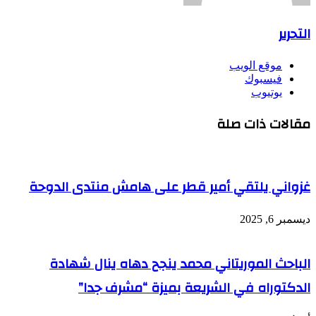
التحرير
موقع الويب
فيسبوك
يوتيوب
مقالات ذات صلة
غزواني يلتقي أمير قطر على هامش منتدى الدوحة
ديسمبر 6, 2025
الباحث الموريتاني محمد ينجح دهاه ينال شهادة
الدكتوراه في الشريعة بميزة “مشرف جدا”