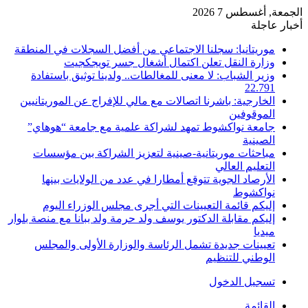
الجمعة, أغسطس 7 2026
أخبار عاجلة
موريتانيا: سجلنا الاجتماعي من أفضل السجلات في المنطقة
وزارة النقل تعلن اكتمال أشغال جسر تويجكجيت
وزير الشباب: لا معنى للمغالطات.. ولدينا توثيق باستفادة
22.791
الخارجية: باشرنا اتصالات مع مالي للإفراج عن الموريتانيين
الموقوفين
جامعة نواكشوط تمهد لشراكة علمية مع جامعة “هوهاي”
الصينية
مباحثات موريتانية-صينية لتعزيز الشراكة بين مؤسسات
التعليم العالي
الأرصاد الجوية تتوقع أمطارا في عدد من الولايات بينها
نواكشوط
إليكم قائمة التعيينات التي أجرى مجلس الوزراء اليوم
إليكم مقابلة الدكتور يوسف ولد حرمة ولد ببانا مع منصة بلوار
ميديا
تعيينات جديدة تشمل الرئاسة والوزارة الأولى والمجلس
الوطني للتنظيم
تسجيل الدخول
القائمة