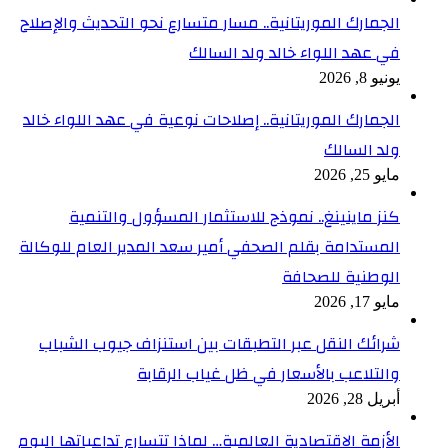
الجمارك الموريتانية.. مسار متسارع نحو التحديث والإصلاح
في عهد اللواء خالد ولد السالك
يونيو 8, 2026
الجمارك الموريتانية.. إصلاحات نوعية في عهد اللواء خالد
ولد السالك
مايو 25, 2026
كنز ماينينغ.. نموذج للاستثمار المسؤول والتنمية
المستدامة بقلم الصحفي أمير سعد المدير العام للوكالة
الوطنية للصحافة
مايو 17, 2026
شرائك النقل عبر التطبقات بين استنزاف جيوب الشباب
والتلاعب بالأسعار في ظل غياب الرقابة
أبريل 28, 2026
الأزمة الاقتصادية العالمية… لماذا تتسارع تداعياتها اليوم