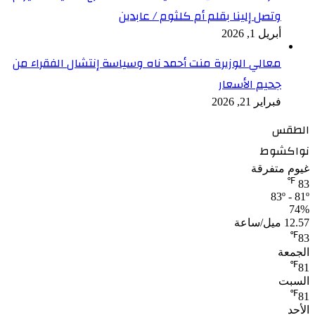
وتصل إلينا بقلم أم كلثوم / عابدين
أبريل 1, 2026
معالي الوزيرة منت أحمد ناه وسياسة إنتشال الفقراء من
جحيم الأسعار
فبراير 21, 2026
الطقس
نواكشوط
غيوم متفرقة
℉
83
83º - 81º
74%
12.57 ميل/ساعة
℉
83
الجمعة
℉
81
السبت
℉
81
الأحد