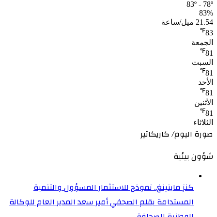
83º - 78º
83%
21.54 ميل/ساعة
℉
83
الجمعة
℉
81
السبت
℉
81
الأحد
℉
81
الأثنين
℉
81
الثلاثاء
صورة اليوم/ كاريكاتير
شؤون بيئية
كنز ماينينغ.. نموذج للاستثمار المسؤول والتنمية
المستدامة بقلم الصحفي أمير سعد المدير العام للوكالة
الوطنية للصحافة