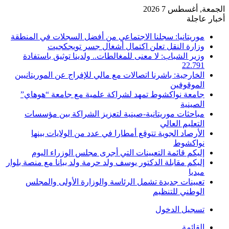
الجمعة, أغسطس 7 2026
أخبار عاجلة
موريتانيا: سجلنا الاجتماعي من أفضل السجلات في المنطقة
وزارة النقل تعلن اكتمال أشغال جسر تويجكجيت
وزير الشباب: لا معنى للمغالطات.. ولدينا توثيق باستفادة
22.791
الخارجية: باشرنا اتصالات مع مالي للإفراج عن الموريتانيين
الموقوفين
جامعة نواكشوط تمهد لشراكة علمية مع جامعة “هوهاي”
الصينية
مباحثات موريتانية-صينية لتعزيز الشراكة بين مؤسسات
التعليم العالي
الأرصاد الجوية تتوقع أمطارا في عدد من الولايات بينها
نواكشوط
إليكم قائمة التعيينات التي أجرى مجلس الوزراء اليوم
إليكم مقابلة الدكتور يوسف ولد حرمة ولد ببانا مع منصة بلوار
ميديا
تعيينات جديدة تشمل الرئاسة والوزارة الأولى والمجلس
الوطني للتنظيم
تسجيل الدخول
القائمة