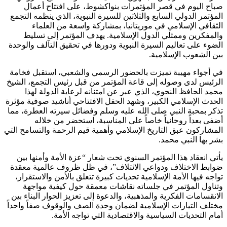
صباح اليوم في قصر المؤتمرات بنواكشوط، على افتتاح أعمال
المؤتمر الدولي السابع والثلاثين للسيرة النبوية، الذي ينظمه التجمع
الثقافي الإسلامي في موريتانيا، بمشاركة واسعة من العلماء
والمفكرين وممثلي الدول الإسلامية. يهدف المؤتمر إلى تسليط
الضوء على تعاليم السيرة النبوية ودورها في تحقيق التآلف والوحدة
بين الشعوب الإسلامية.
في أجواء مهيبة تميزت بالحضور الرسمي والشعبي، استقبل فخامة
الرئيس لدى وصوله إلى قاعة المؤتمر من قبل رئيس التجمع، الشيخ
محمد الحافظ النحوي، الذي عبر عن امتنانه لرعاية الدولة لهذا
الحدث الإسلامي الكبير، وشهد الحفل الافتتاحي أناشيد صوفية مؤثرة
تذكر بمحبة النبي صلى الله عليه وسلم وفضائل سيرته العطرة، مما
أضفى بعداً روحانياً خاصاً على المناسبة، استحضر من خلاله
المشاركون عبق التاريخ الإسلامي وأهمية قيم الرحمة والتسامح التي
بشر بها النبي محمد.
يأتي انعقاد هذا المؤتمر السنوي تحت شعار “عزة الأمة وأمنها بين
ضوابط الاختلاف ودواعي الائتلاف”، في ظل ظروف عالمية معقدة
تواجه فيها الأمة الإسلامية تحديات كبيرة تتعلق بالأمن والاستقرار،
وتناول المؤتمر في جلساته نقاشات معمقة حول كيفية مواجهة
الانقسامات الفكرية والمذهبية، والدعوة إلى تعزيز الحوار البناء بين
مختلف التيارات الإسلامية لضمان وحدة الصف والوقوف صفاً واحداً
أمام التحديات السياسية والاقتصادية التي تواجه الأمة.