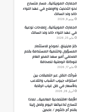
الجمارك الموريتانية.. مسار متسارع
نحو التحديث والإصلاح في عهد اللواء
خالد ولد السالك
يونيو 8, 2026
الجمارك الموريتانية.. إصلاحات نوعية
في عهد اللواء خالد ولد السالك
مايو 25, 2026
كنز ماينينغ.. نموذج للاستثمار
المسؤول والتنمية المستدامة بقلم
الصحفي أمير سعد المدير العام
للوكالة الوطنية للصحافة
مايو 17, 2026
شرائك النقل عبر التطبقات بين
استنزاف جيوب الشباب والتلاعب
بالأسعار في ظل غياب الرقابة
أبريل 28, 2026
الأزمة الاقتصادية العالمية… لماذا
تتسارع تداعياتها اليوم وتصل إلينا
بقلم أم كلثوم / عابدين