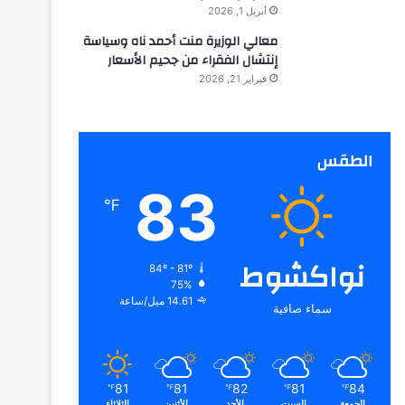
أبريل 1, 2026
معالي الوزيرة منت أحمد ناه وسياسة
إنتشال الفقراء من جحيم الأسعار
فبراير 21, 2026
الطقس
83
℉
نواكشوط
84º - 81º
75%
14.61 ميل/ساعة
سماء صافية
81
81
82
81
84
℉
℉
℉
℉
℉
الجمعة
السبت
الأحد
الأثنين
الثلاثاء