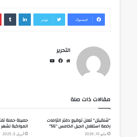
لينكدإن
فيسبوك
تويتر
التحرير
يوتيوب
موقع
فيسبوك
الويب
مقالات ذات صلة
“شنقيتل” تعلن توقيع دفتر التزامات
حصيلة حملة تفت
رخصة استغلال الجيل الخامس “5G”
المواكبة لشهر 
مايو 10, 2026
أبريل 5, 2025