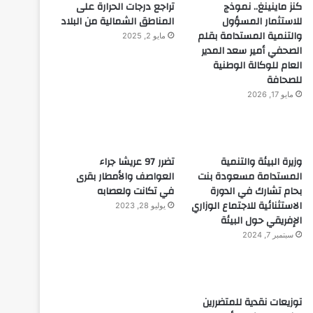
كنز ماينينغ.. نموذج
تراجع درجات الحرارة على
للاستثمار المسؤول
المناطق الشمالية من البلاد
والتنمية المستدامة بقلم
مايو 2, 2025
الصحفي أمير سعد المدير
العام للوكالة الوطنية
للصحافة
مايو 17, 2026
وزيرة البيئة والتنمية
تضرر 97 عريشا جراء
المستدامة مسعودة بنت
العواصف والأمطار بقرى
بحام تشارك في الدورة
في تكانت ولعصابه
الاستثنائية للاجتماع الوزاري
يوليو 28, 2023
الإفريقي حول البيئة
سبتمبر 7, 2024
توزيعات نقدية للمتضررين