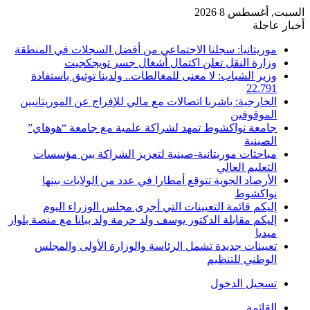
السبت, أغسطس 8 2026
أخبار عاجلة
موريتانيا: سجلنا الاجتماعي من أفضل السجلات في المنطقة
وزارة النقل تعلن اكتمال أشغال جسر تويجكجيت
وزير الشباب: لا معنى للمغالطات.. ولدينا توثيق باستفادة
22.791
الخارجية: باشرنا اتصالات مع مالي للإفراج عن الموريتانيين
الموقوفين
جامعة نواكشوط تمهد لشراكة علمية مع جامعة “هوهاي”
الصينية
مباحثات موريتانية-صينية لتعزيز الشراكة بين مؤسسات
التعليم العالي
الأرصاد الجوية تتوقع أمطارا في عدد من الولايات بينها
نواكشوط
إليكم قائمة التعيينات التي أجرى مجلس الوزراء اليوم
إليكم مقابلة الدكتور يوسف ولد حرمة ولد ببانا مع منصة بلوار
ميديا
تعيينات جديدة تشمل الرئاسة والوزارة الأولى والمجلس
الوطني للتنظيم
تسجيل الدخول
القائمة