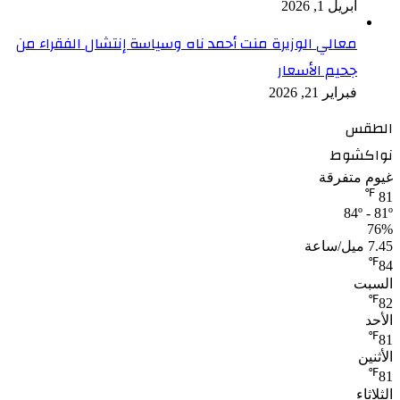
أبريل 1, 2026
معالي الوزيرة منت أحمد ناه وسياسة إنتشال الفقراء من
جحيم الأسعار
فبراير 21, 2026
الطقس
نواكشوط
غيوم متفرقة
℉
81
84º - 81º
76%
7.45 ميل/ساعة
℉
84
السبت
℉
82
الأحد
℉
81
الأثنين
℉
81
الثلاثاء