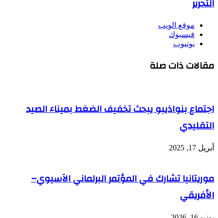
التحرير
موقع الويب
فيسبوك
يوتيوب
مقالات ذات صلة
اجتماع بنواذيبو يبحث تخفيف الضغط بميناء الصيد
التقليدي
أبريل 17, 2025
موريتانيا تشارك في المؤتمر البرلماني الآسيوي–
الأفريقي
يونيو 16, 2026