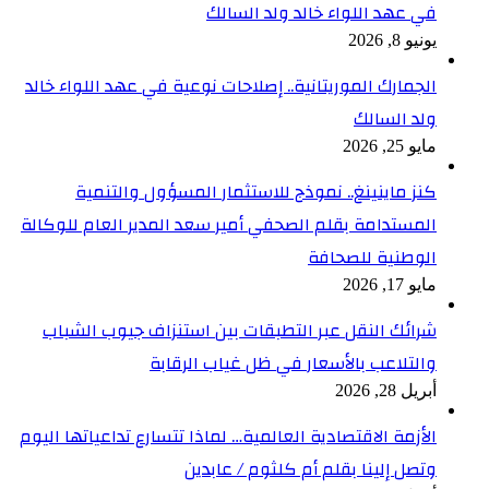
في عهد اللواء خالد ولد السالك
يونيو 8, 2026
الجمارك الموريتانية.. إصلاحات نوعية في عهد اللواء خالد
ولد السالك
مايو 25, 2026
كنز ماينينغ.. نموذج للاستثمار المسؤول والتنمية
المستدامة بقلم الصحفي أمير سعد المدير العام للوكالة
الوطنية للصحافة
مايو 17, 2026
شرائك النقل عبر التطبقات بين استنزاف جيوب الشباب
والتلاعب بالأسعار في ظل غياب الرقابة
أبريل 28, 2026
الأزمة الاقتصادية العالمية… لماذا تتسارع تداعياتها اليوم
وتصل إلينا بقلم أم كلثوم / عابدين