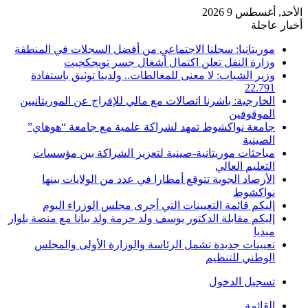
الأحد, أغسطس 9 2026
أخبار عاجلة
موريتانيا: سجلنا الاجتماعي من أفضل السجلات في المنطقة
وزارة النقل تعلن اكتمال أشغال جسر تويجكجيت
وزير الشباب: لا معنى للمغالطات.. ولدينا توثيق باستفادة
22.791
الخارجية: باشرنا اتصالات مع مالي للإفراج عن الموريتانيين
الموقوفين
جامعة نواكشوط تمهد لشراكة علمية مع جامعة “هوهاي”
الصينية
مباحثات موريتانية-صينية لتعزيز الشراكة بين مؤسسات
التعليم العالي
الأرصاد الجوية تتوقع أمطارا في عدد من الولايات بينها
نواكشوط
إليكم قائمة التعيينات التي أجرى مجلس الوزراء اليوم
إليكم مقابلة الدكتور يوسف ولد حرمة ولد ببانا مع منصة بلوار
ميديا
تعيينات جديدة تشمل الرئاسة والوزارة الأولى والمجلس
الوطني للتنظيم
تسجيل الدخول
القائمة