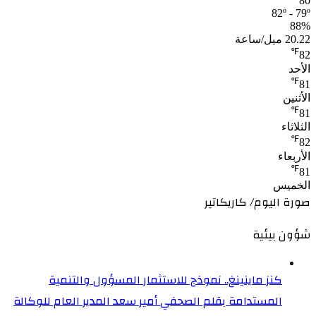
80
82º - 79º
88%
20.22 ميل/ساعة
℉
82
الأحد
℉
81
الأثنين
℉
81
الثلاثاء
℉
82
الأربعاء
℉
81
الخميس
صورة اليوم/ كاريكاتير
شؤون بيئية
كنز ماينينغ.. نموذج للاستثمار المسؤول والتنمية
المستدامة بقلم الصحفي أمير سعد المدير العام للوكالة