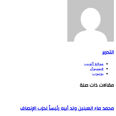
التحرير
موقع الويب
فيسبوك
يوتيوب
مقالات ذات صلة
محمد ماء العينين ولد أييه رئيساً لحزب الإنصاف