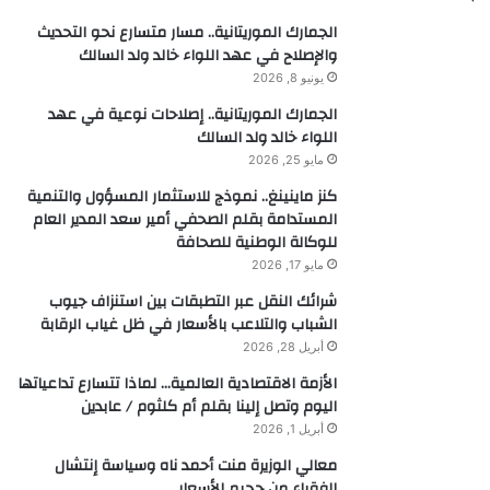
الجمارك الموريتانية.. مسار متسارع نحو التحديث
والإصلاح في عهد اللواء خالد ولد السالك
يونيو 8, 2026
الجمارك الموريتانية.. إصلاحات نوعية في عهد
اللواء خالد ولد السالك
مايو 25, 2026
كنز ماينينغ.. نموذج للاستثمار المسؤول والتنمية
المستدامة بقلم الصحفي أمير سعد المدير العام
للوكالة الوطنية للصحافة
مايو 17, 2026
شرائك النقل عبر التطبقات بين استنزاف جيوب
الشباب والتلاعب بالأسعار في ظل غياب الرقابة
أبريل 28, 2026
الأزمة الاقتصادية العالمية… لماذا تتسارع تداعياتها
اليوم وتصل إلينا بقلم أم كلثوم / عابدين
أبريل 1, 2026
معالي الوزيرة منت أحمد ناه وسياسة إنتشال
الفقراء من جحيم الأسعار