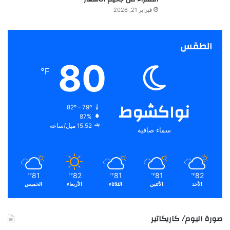
فبراير 21, 2026
الطقس
80
℉
نواكشوط
82º - 79º
87%
15.52 ميل/ساعة
سماء صافية
81
82
81
81
82
℉
℉
℉
℉
℉
الأحد
الأثنين
الثلاثاء
الأربعاء
الخميس
صورة اليوم/ كاريكاتير