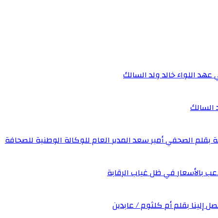
 عهد اللواء خالد ولد السالك
د السالك
ة بقلم الصحفي أمير سعد المدير العام للوكالة الوطنية للصحافة
عب بالأسعار في ظل غياب الرقابة
صل إلينا بقلم أم كلثوم / عابدين