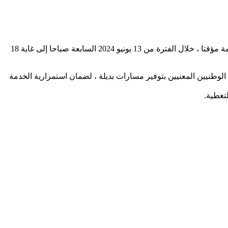
أعلنت شركة موف موريتل أن الكابل البحري (ACE) – المزود للبلاد بخدمة الانترنت- سيخضع لأعمال صيانة مما سيؤدي إلى خروجه عن الخدمة مؤقتا ، خلال الفترة من 13 يونيو 2024 السابعة صباحا إلى غاية 18
لوطنيين المعنيين بتوفير مسارات بديلة ، لضمان استمرارية الخدمة