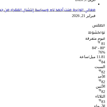
معالي الوزيرة منت أحمد ناه وسياسة إنتشال الفقراء من جح
فبراير 21, 2026
الطقس
نواكشوط
غيوم متفرقة
℉
81
84º - 80º
76%
11.81 ميل/ساعة
℉
84
السبت
℉
82
الأحد
℉
82
الأثنين
℉
82
الثلاثاء
℉
83
الأربعاء