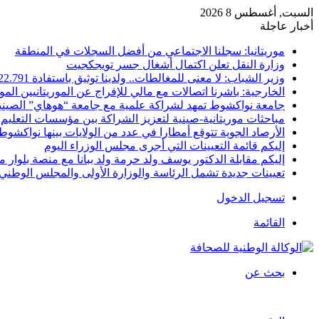
السبت, أغسطس 8 2026
أخبار عاجلة
موريتانيا: سجلنا الاجتماعي من أفضل السجلات في المنطقة
وزارة النقل تعلن اكتمال أشغال جسر تويجكجيت
وزير الشباب: لا معنى للمغالطات.. ولدينا توثيق باستفادة 22.791
الخارجية: باشرنا اتصالات مع مالي للإفراج عن الموريتانيين الم
جامعة نواكشوط تمهد لشراكة علمية مع جامعة “هوهاي” الصيني
مباحثات موريتانية-صينية لتعزيز الشراكة بين مؤسسات التعليم 
الأرصاد الجوية تتوقع أمطارا في عدد من الولايات بينها نواكشوط
إليكم قائمة التعيينات التي أجرى مجلس الوزراء اليوم
إليكم مقابلة الدكتور يوسف ولد حرمة ولد ببانا مع منصة بلوار مي
تعيينات جديدة تشمل الرئاسة والوزارة الأولى والمجلس الوطني 
تسجيل الدخول
القائمة
بحث عن