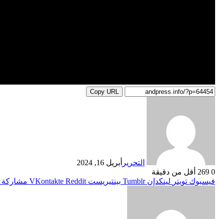
Copy URL
التحرير
أبريل 16, 2024
0
269
أقل من دقيقة
فيسبوك
تويتر
لينكدإن
بينتيريست
مشاركة ع