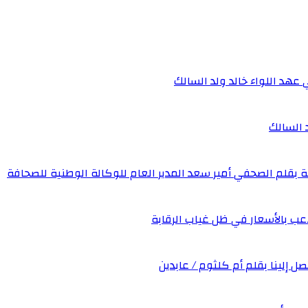
 عهد اللواء خالد ولد السالك
د السالك
ة بقلم الصحفي أمير سعد المدير العام للوكالة الوطنية للصحافة
عب بالأسعار في ظل غياب الرقابة
صل إلينا بقلم أم كلثوم / عابدين