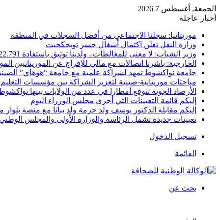
الجمعة, أغسطس 7 2026
أخبار عاجلة
موريتانيا: سجلنا الاجتماعي من أفضل السجلات في المنطقة
وزارة النقل تعلن اكتمال أشغال جسر تويجكجيت
وزير الشباب: لا معنى للمغالطات.. ولدينا توثيق باستفادة 22.791
الخارجية: باشرنا اتصالات مع مالي للإفراج عن الموريتانيين الم
جامعة نواكشوط تمهد لشراكة علمية مع جامعة “هوهاي” الصيني
مباحثات موريتانية-صينية لتعزيز الشراكة بين مؤسسات التعليم 
الأرصاد الجوية تتوقع أمطارا في عدد من الولايات بينها نواكشوط
إليكم قائمة التعيينات التي أجرى مجلس الوزراء اليوم
إليكم مقابلة الدكتور يوسف ولد حرمة ولد ببانا مع منصة بلوار مي
تعيينات جديدة تشمل الرئاسة والوزارة الأولى والمجلس الوطني 
تسجيل الدخول
القائمة
بحث عن