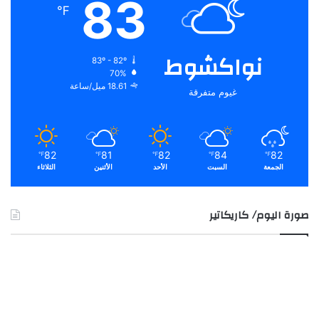
83
℉
نواكشوط
83º - 82º
70%
18.61 ميل/ساعة
غيوم متفرقة
82
81
82
84
82
℉
℉
℉
℉
℉
الجمعة
السبت
الأحد
الأثنين
الثلاثاء
صورة اليوم/ كاريكاتير