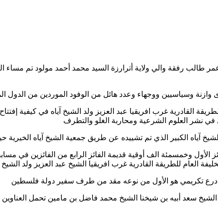
عمر طالب رفقة والي ولاية أترارزة السيد محمد أحمد مولود تم مساء 
وازنة وسياسيين ووجهاء وعدد هائل من الوفود الموردين من الدول الم
للطريقة القادرية غرب افريقيا عبد العزيز ولد الشيخ آياه في كيفية إفتت
دي في نشر العلوم الشرعية ومحاربة الغلو والتطرف
شيخ آياه الكبير الذي تم تشييده عن طريق جمعية الشيخ آياه الخيرية حي
فائز الأول وخمسمئة الف أوقية قديمة الفائز الرابع من الفائزين في مسا
فة العام للطريقة القادرية غرب افريقيا الشيخ عبد العزيز ولد الشيخ آ
لى درع تكريمي هو الأول من نوعه مقد من طرف سفير دولة فلسطين
لشيخ سعد أبيه بن شيخنا الشيخ محمد فاضل بن مامين تحمل العناوين ال