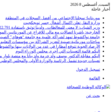
السبت, أغسطس 8 2026
أخبار عاجلة
موريتانيا: سجلنا الاجتماعي من أفضل السجلات في المنطقة
وزارة النقل تعلن اكتمال أشغال جسر تويجكجيت
وزير الشباب: لا معنى للمغالطات.. ولدينا توثيق باستفادة 22.791
الخارجية: باشرنا اتصالات مع مالي للإفراج عن الموريتانيين الم
جامعة نواكشوط تمهد لشراكة علمية مع جامعة “هوهاي” الصيني
مباحثات موريتانية-صينية لتعزيز الشراكة بين مؤسسات التعليم 
الأرصاد الجوية تتوقع أمطارا في عدد من الولايات بينها نواكشوط
إليكم قائمة التعيينات التي أجرى مجلس الوزراء اليوم
إليكم مقابلة الدكتور يوسف ولد حرمة ولد ببانا مع منصة بلوار مي
تعيينات جديدة تشمل الرئاسة والوزارة الأولى والمجلس الوطني 
تسجيل الدخول
القائمة
بحث عن