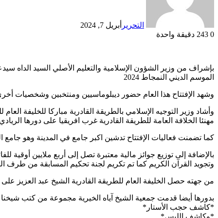
التحرير
أبريل 7, 2024
0
243
دقيقة واحدة
بإشراف من وزير الشؤون الإسلامية والتعليم الأصلي السيد الداه سيد
الموسم الديني النمجاط 2024
وشهد الإفتتاح هذا العام حضور ديبلوماسيين ومنتخبين وشخصيات أخرى 
وأشاد وزير التوجيه الإسلامي بالطريقة القادرية مباركا للخليفة العام 
مهنئا الخلافة العامة للطريقة القادرية غرب افريقيا على دورها الريا
كما تضمنت فعاليات الإفتتاح تدشين اكبر جامع في المدينة وهو جامع ال
بالإضافة إلى توزيع جوائز مالية معتبرة تصل إلى أربع ملايين أوقية لل
وتجويد القرآن الكريم كما تم تكريم لجنة تحكيم المسابقة من طرف الخلي
من جهته حصل الخليفة العام للطريقة القادرية الشيخ عبد العزيز ع
بدورها أيضا قدمت جمعية الشيخ آياه الخيرية مجموعة من كتب شيخنا ا
*كاشف حجب الأستار*
*وكاشف اللبس*