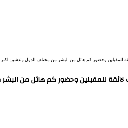
ني 2024 يتميز بتحضيرات لائقة للمقبلين وحضور كم هائ