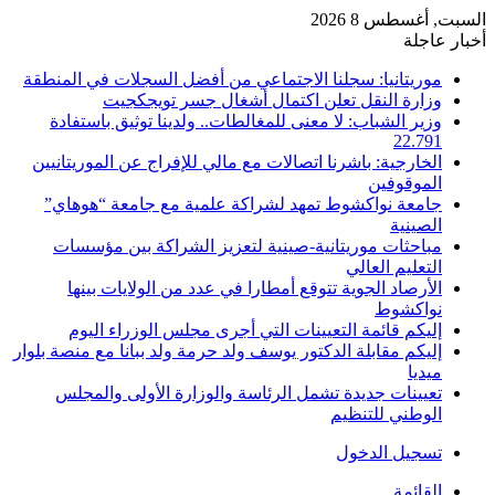
السبت, أغسطس 8 2026
أخبار عاجلة
موريتانيا: سجلنا الاجتماعي من أفضل السجلات في المنطقة
وزارة النقل تعلن اكتمال أشغال جسر تويجكجيت
وزير الشباب: لا معنى للمغالطات.. ولدينا توثيق باستفادة
22.791
الخارجية: باشرنا اتصالات مع مالي للإفراج عن الموريتانيين
الموقوفين
جامعة نواكشوط تمهد لشراكة علمية مع جامعة “هوهاي”
الصينية
مباحثات موريتانية-صينية لتعزيز الشراكة بين مؤسسات
التعليم العالي
الأرصاد الجوية تتوقع أمطارا في عدد من الولايات بينها
نواكشوط
إليكم قائمة التعيينات التي أجرى مجلس الوزراء اليوم
إليكم مقابلة الدكتور يوسف ولد حرمة ولد ببانا مع منصة بلوار
ميديا
تعيينات جديدة تشمل الرئاسة والوزارة الأولى والمجلس
الوطني للتنظيم
تسجيل الدخول
القائمة