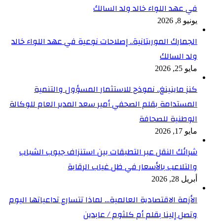
في عهد اللواء خالد ولد السالك
يونيو 8, 2026
الجمارك الموريتانية.. إصلاحات نوعية في عهد اللواء خالد
ولد السالك
مايو 25, 2026
كنز ماينينغ.. نموذج للاستثمار المسؤول والتنمية
المستدامة بقلم الصحفي أمير سعد المدير العام للوكالة
الوطنية للصحافة
مايو 17, 2026
شرائك النقل عبر التطبقات بين استنزاف جيوب الشباب
والتلاعب بالأسعار في ظل غياب الرقابة
أبريل 28, 2026
الأزمة الاقتصادية العالمية… لماذا تتسارع تداعياتها اليوم
وتصل إلينا بقلم أم كلثوم / عابدين