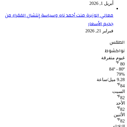
أبريل 1, 2026
معالي الوزيرة منت أحمد ناه وسياسة إنتشال الفقراء من
جحيم الأسعار
فبراير 21, 2026
الطقس
نواكشوط
غيوم متفرقة
℉
80
84º - 80º
79%
9.28 ميل/ساعة
℉
84
السبت
℉
82
الأحد
℉
82
الأثنين
℉
82
الثلاثاء