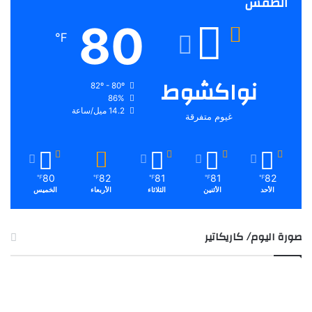
الطقس
80
℉
نواكشوط
82º - 80º
86%
14.2 ميل/ساعة
غيوم متفرقة
80
82
81
81
82
℉
℉
℉
℉
℉
الأحد
الأثنين
الثلاثاء
الأربعاء
الخميس
صورة اليوم/ كاريكاتير