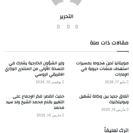
التحرير
موقع
فيسبوك
يوتيوب
الويب
مقالات ذات صلة
موريتانيا تدين هجوما بمسيرات
وزير الشؤون الخارجية يشارك في
استهدف منشآت حيوية في
النسخة الأولى من المنتدى الوزاري
الإمارات
الافريقي الروسي
مايو 17, 2026
نوفمبر 10, 2024
اتفاق جديد بين وكالة تشغيل
حديث القصر: فكر الإجماع على
وبوليتكنيك
التغيير بقلم محمد الشيخ ولد سيد
محمد
مارس 15, 2025
مارس 10, 2025
اترك تعليقاً