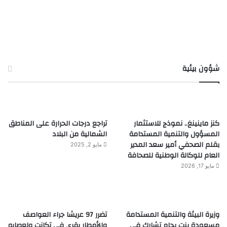
شؤون بيئية
كنز ماينينغ.. نموذج للاستثمار
تراجع درجات الحرارة على المناطق
المسؤول والتنمية المستدامة
الشمالية من البلاد
بقلم الصحفي أمير سعد المدير
مايو 2, 2025
العام للوكالة الوطنية للصحافة
مايو 17, 2026
وزيرة البيئة والتنمية المستدامة
تضرر 97 عريشا جراء العواصف
مسعودة بنت بحام تشارك في
والأمطار بقرى في تكانت ولعصابه