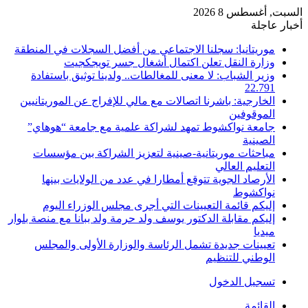
السبت, أغسطس 8 2026
أخبار عاجلة
موريتانيا: سجلنا الاجتماعي من أفضل السجلات في المنطقة
وزارة النقل تعلن اكتمال أشغال جسر تويجكجيت
وزير الشباب: لا معنى للمغالطات.. ولدينا توثيق باستفادة
22.791
الخارجية: باشرنا اتصالات مع مالي للإفراج عن الموريتانيين
الموقوفين
جامعة نواكشوط تمهد لشراكة علمية مع جامعة “هوهاي”
الصينية
مباحثات موريتانية-صينية لتعزيز الشراكة بين مؤسسات
التعليم العالي
الأرصاد الجوية تتوقع أمطارا في عدد من الولايات بينها
نواكشوط
إليكم قائمة التعيينات التي أجرى مجلس الوزراء اليوم
إليكم مقابلة الدكتور يوسف ولد حرمة ولد ببانا مع منصة بلوار
ميديا
تعيينات جديدة تشمل الرئاسة والوزارة الأولى والمجلس
الوطني للتنظيم
تسجيل الدخول
القائمة