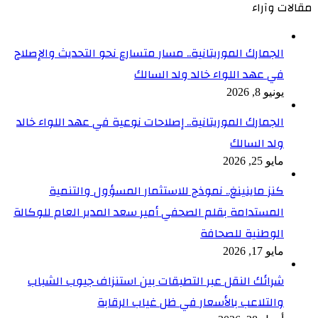
مقالات وآراء
الجمارك الموريتانية.. مسار متسارع نحو التحديث والإصلاح
في عهد اللواء خالد ولد السالك
يونيو 8, 2026
الجمارك الموريتانية.. إصلاحات نوعية في عهد اللواء خالد
ولد السالك
مايو 25, 2026
كنز ماينينغ.. نموذج للاستثمار المسؤول والتنمية
المستدامة بقلم الصحفي أمير سعد المدير العام للوكالة
الوطنية للصحافة
مايو 17, 2026
شرائك النقل عبر التطبقات بين استنزاف جيوب الشباب
والتلاعب بالأسعار في ظل غياب الرقابة