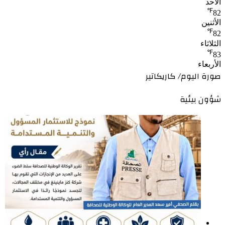
الأحد
℉
82
الأثنين
℉
82
الثلاثاء
℉
83
الأربعاء
صورة اليوم/ كاريكاتير
شؤون بيئية