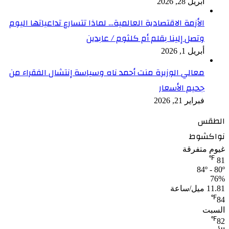
أبريل 28, 2026
الأزمة الاقتصادية العالمية… لماذا تتسارع تداعياتها اليوم
وتصل إلينا بقلم أم كلثوم / عابدين
أبريل 1, 2026
معالي الوزيرة منت أحمد ناه وسياسة إنتشال الفقراء من
جحيم الأسعار
فبراير 21, 2026
الطقس
نواكشوط
غيوم متفرقة
℉
81
84º - 80º
76%
11.81 ميل/ساعة
℉
84
السبت
℉
82