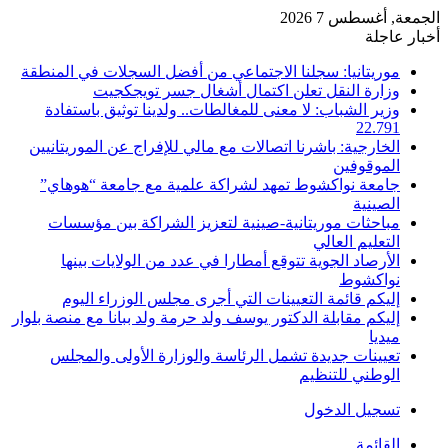
الجمعة, أغسطس 7 2026
أخبار عاجلة
موريتانيا: سجلنا الاجتماعي من أفضل السجلات في المنطقة
وزارة النقل تعلن اكتمال أشغال جسر تويجكجيت
وزير الشباب: لا معنى للمغالطات.. ولدينا توثيق باستفادة
22.791
الخارجية: باشرنا اتصالات مع مالي للإفراج عن الموريتانيين
الموقوفين
جامعة نواكشوط تمهد لشراكة علمية مع جامعة “هوهاي”
الصينية
مباحثات موريتانية-صينية لتعزيز الشراكة بين مؤسسات
التعليم العالي
الأرصاد الجوية تتوقع أمطارا في عدد من الولايات بينها
نواكشوط
إليكم قائمة التعيينات التي أجرى مجلس الوزراء اليوم
إليكم مقابلة الدكتور يوسف ولد حرمة ولد ببانا مع منصة بلوار
ميديا
تعيينات جديدة تشمل الرئاسة والوزارة الأولى والمجلس
الوطني للتنظيم
تسجيل الدخول
القائمة