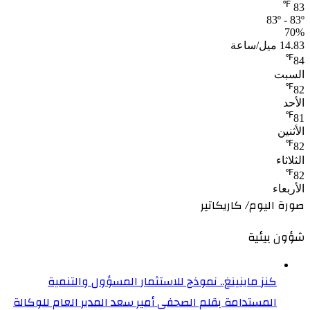
℉
83
83º - 83º
70%
14.83 ميل/ساعة
℉
84
السبت
℉
82
الأحد
℉
81
الأثنين
℉
82
الثلاثاء
℉
82
الأربعاء
صورة اليوم/ كاريكاتير
شؤون بيئية
كنز ماينينغ.. نموذج للاستثمار المسؤول والتنمية
المستدامة بقلم الصحفي أمير سعد المدير العام للوكالة